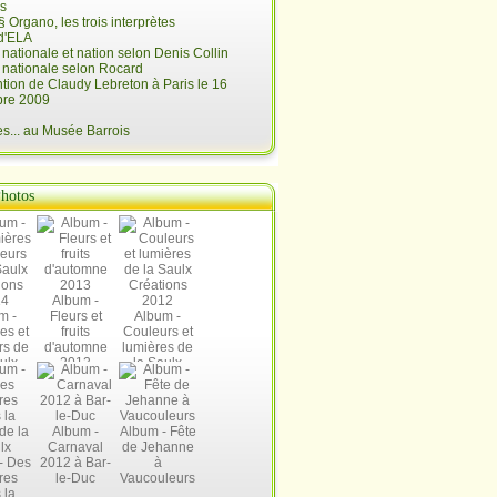
is
§ Organo, les trois interprètes
d'ELA
é nationale et nation selon Denis Collin
é nationale selon Rocard
ntion de Claudy Lebreton à Paris le 16
re 2009
... au Musée Barrois
hotos
Album -
m -
Fleurs et
Album -
es et
fruits
Couleurs et
rs de
d'automne
lumières de
ulx
2013
la Saulx
ions
Créations
14
2012
Album -
Album - Fête
Carnaval
de Jehanne
- Des
2012 à Bar-
à
res
le-Duc
Vaucouleurs
 la