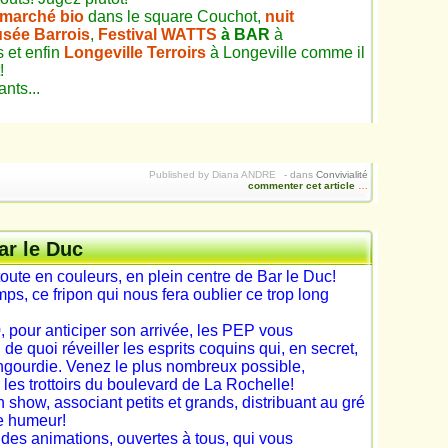
 marché bio
dans le square Couchot,
nuit
sée Barrois
,
Festival WATTS
à BAR
à
 et enfin
Longeville Terroirs
à Longeville comme il
!
nts...
Published by Diana ANDRE
-
dans
Convivialité
commenter cet article
…
ar le Duc
oute en couleurs, en plein centre de Bar le Duc!
emps, ce fripon qui nous fera oublier ce trop long
, pour anticiper son arrivée, les PEP vous
de quoi réveiller les esprits coquins qui, en secret,
 engourdie. Venez le plus nombreux possible,
les trottoirs du boulevard de La Rochelle!
show, associant petits et grands, distribuant au gré
e humeur!
t des animations, ouvertes à tous, qui vous