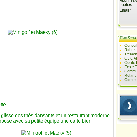
Abonnez-vo
publiés.
Email
Des Sites
Conseil
Robert
Trémont
CLIC A
Cécile
Ecole T
Commun
Roland 
Commun
tte
a glisse des thés dansants et un restaurant moderne
ropose avec sa petite équipe une carte bien