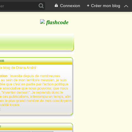
Connexion
+
Créer mon blog
ion
Le blog de Diana André
ption
: Investie depuis de nombreuses
au sein de mon territoire meusien, je suis
ée que c'est en partie par l'action politique
e associative que nous pouvons, que nous
 "inventer demain". Je reprends donc le
e ces publications, interrompu un temps, afin
mer le plus grand nombre de mes concitoyens
tualité locale.
t
e