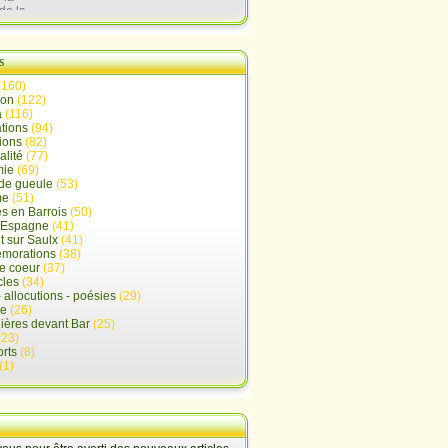
de la
lx
s
(160)
ion
(122)
a
(116)
tions
(94)
ions
(82)
alité
(77)
mie
(69)
de gueule
(53)
me
(51)
s en Barrois
(50)
-Espagne
(41)
 sur Saulx
(41)
morations
(38)
e coeur
(37)
cles
(34)
- allocutions - poésies
(29)
ue
(26)
ières devant Bar
(25)
(23)
rts
(8)
(1)