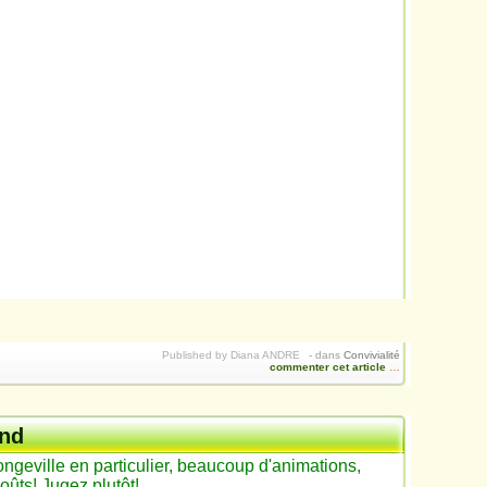
Published by Diana ANDRE
-
dans
Convivialité
commenter cet article
…
end
ngeville en particulier, beaucoup d'animations,
goûts! Jugez plutôt!