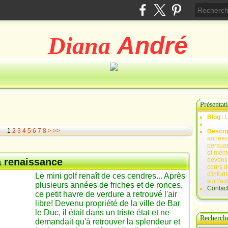
Diana
André
Présentat
Blog
: 
1
2
3
4
5
6
7
8
>
>>
Descri
années 
persuad
et mêm
la renaissance
devons,
cours d
d'infor
Le mini golf renaît de ces cendres... Après
sur l'ac
plusieurs années de friches et de ronces,
Contac
ce petit havre de verdure a retrouvé l'air
libre! Devenu propriété de la ville de Bar
le Duc, il était dans un triste état et ne
Recherch
demandait qu'à retrouver la splendeur et