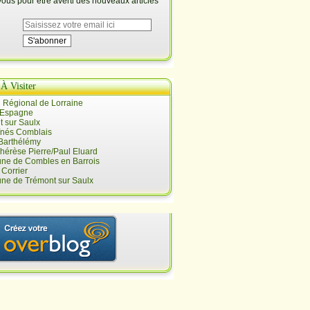
us pour être averti des nouveaux articles
 À Visiter
 Régional de Lorraine
 Espagne
 sur Saulx
înés Comblais
 Barthélémy
hérèse Pierre/Paul Eluard
e de Combles en Barrois
Corrier
e de Trémont sur Saulx