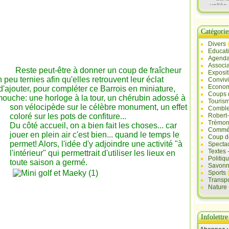
vallée 
Sau
Catégorie
Divers
Educat
Agend
Associa
Reste peut-être à donner un coup de fraîcheur
Exposit
 peu ternies afin qu'elles retrouvent leur éclat
Convivi
Econo
d'ajouter, pour compléter ce Barrois en miniature,
Coups 
 mouche: une horloge à la tour, un chérubin adossé à
Touris
son
vélocipède sur le célèbre monument, un effet
Comble
coloré sur les pots de confiture...
Robert
Trémont
Du côté accueil, on a bien fait les choses... car
Commé
jouer en plein air c'est bien... quand le temps le
Coup d
permet! Alors, l'idée d'y adjoindre une activité "à
Specta
Textes 
l'intérieur" qui permettrait d'utiliser les lieux en
Politiq
toute saison a germé.
Savonn
Sports
Transpo
Nature
Infolettre