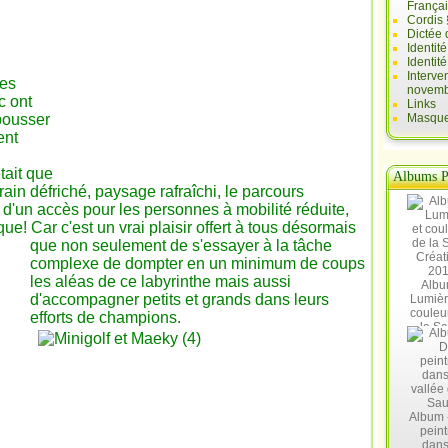
França
Cordis 
Dictée 
Identit
Identit
Interve
les
novemb
c ont
Links
pousser
Masques
ent
tait que
Albums P
rrain défriché, paysage rafraîchi, le parcours
é d'un accès pour les personnes à mobilité réduite,
que! Car c'est un
vrai plaisir offert à tous désormais
que non seulement de s'essayer à la tâche
complexe de dompter en un minimum de coups
les aléas de ce labyrinthe mais aussi
Albu
d'accompagner petits et grands dans leurs
Lumièr
couleu
efforts de champions.
la Sa
Créat
20
Album 
peint
dans