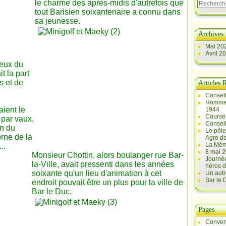
le charme des après-midis d'autrefois que
tout Barisien soixantenaire a connu dans
sa jeunesse.
Archives
Mai 20
Avril 2
reux du
it la part
is et de
Articles 
Conseil
Hommag
aient le
1944
Course 
 par vaux,
Conseil
in du
Le pôle
orne de la
Agro d
La Mém
..
8 mai 2
Monsieur Chottin, alors boulanger rue Bar-
Journée
la-Ville, avait pressenti dans les années
héros d
soixante qu'un lieu d'animation à cet
Un autr
Bar le
endroit pouvait être un plus pour la ville de
Bar le Duc.
Pages
Conven