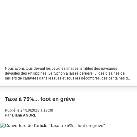
Nous avons tous devant les yeux les images terribles des paysages
dévastés des Philippines. Le typhon a laissé derrière lui des dizaines de
milliers de cadavres dans les rues et sous les décombres, des centaines de
milliers de sans-abris. Des images fortes,...
Taxe à 75%... foot en grève
Publié le 24/10/2013 à 17:38
Par
Diana ANDRE