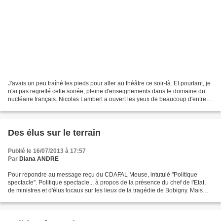
J'avais un peu traîné les pieds pour aller au théâtre ce soir-là. Et pourtant, je
n'ai pas regretté cette soirée, pleine d'enseignements dans le domaine du
nucléaire français. Nicolas Lambert a ouvert les yeux de beaucoup d'entre
nous sur ce qui représente...
Des élus sur le terrain
Publié le 16/07/2013 à 17:57
Par
Diana ANDRE
Pour répondre au message reçu du CDAFAL Meuse, intutulé "Politique
spectacle". Politique spectacle... à propos de la présence du chef de l'Etat,
de ministres et d'élus locaux sur les lieux de la tragédie de Bobigny. Mais
que n'aurait-on dit alors, si...