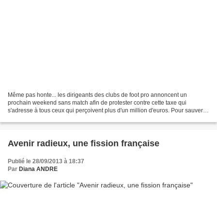
Même pas honte... les dirigeants des clubs de foot pro annoncent un
prochain weekend sans match afin de protester contre cette taxe qui
s'adresse à tous ceux qui perçoivent plus d'un million d'euros. Pour sauver le
foot, qu'ils disent! Pauvres petits...
Avenir radieux, une fission française
Publié le 28/09/2013 à 18:37
Par
Diana ANDRE