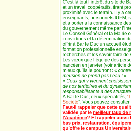
C’est là tout l’intérêt du site de 
et un travail coopératifs, tirant p
proximité avec le terrain. Il y a 
enseignants, personnels IUFM, st
et à porter à la connaissance des
du gouvernement même par l’inte
Le Conseil Général et la Mairie o
convictions et la détermination de
offrir à Bar le Duc un accueil ét
formation professionnelle enseign
recherches et les savoir-faire de
Les vœux que l’équipe des person
nancéen en janvier (voir article 
mieux qu’ils le pourront : «
contre
meusien ne prend pas l’eau !
».
«
Ceux qui y viennent choisissen
de nos territoires et du dynamism
responsabilisante à des structure
A Bar le Duc, deux spécialités,
"L
Société
". Vous pouvez consulter 
Faut-il rappeler que cette quali
validée par le
meilleur taux de 
l’Académie
?
Et rappeler aussi l
bas prix
,
restauration
, équipem
qu’offre le campus Universitair