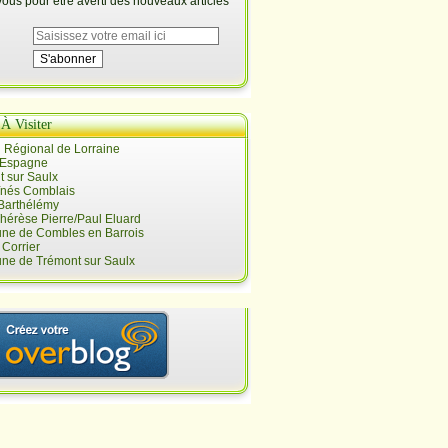
us pour être averti des nouveaux articles
 À Visiter
 Régional de Lorraine
 Espagne
 sur Saulx
înés Comblais
 Barthélémy
hérèse Pierre/Paul Eluard
e de Combles en Barrois
Corrier
e de Trémont sur Saulx