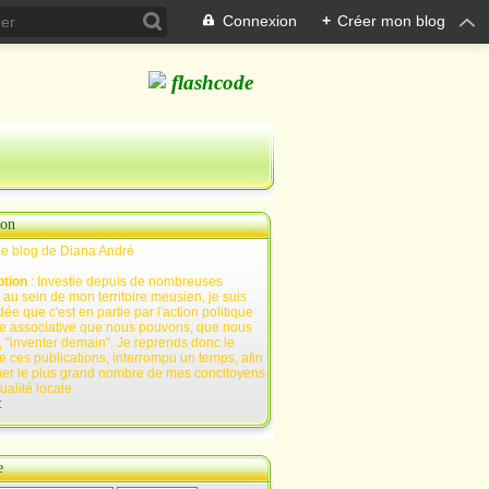
Connexion
+
Créer mon blog
ion
Le blog de Diana André
ption
: Investie depuis de nombreuses
au sein de mon territoire meusien, je suis
ée que c'est en partie par l'action politique
e associative que nous pouvons, que nous
 "inventer demain". Je reprends donc le
e ces publications, interrompu un temps, afin
mer le plus grand nombre de mes concitoyens
tualité locale.
t
e