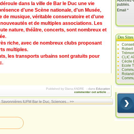
Abonnez-vo
 déroule dans la ville de Bar le Duc une vie
publiés.
a présence d'une Scène nationale, d'un Musée,
Email
 de musique, véritable conservatoire et d'une
s nouveautés et de multiples associations. Les
oute nature, théâtre, concerts, sont nombreux et
ée.
Des Sites
très riche, avec de nombreux clubs proposant
Conseil
Robert
rts multiples.
Trémont
nts, les transports urbains sont gratuits pour
CLIC A
Cécile
c.
Ecole T
Commun
Roland 
Commun
Published by Diana ANDRE
-
dans
Education
commenter cet article
…
à Savonnières
IUFM Bar le Duc, Sciences... >>