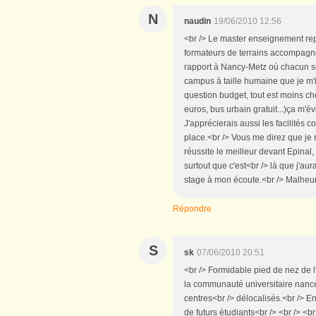
N
naudin
19/06/2010 12:56
<br /> Le master enseignement repr
formateurs de terrains accompagnen
rapport à Nancy-Metz où chacun se 
campus à taille humaine que je m'ins
question budget, tout est moins c
euros, bus urbain gratuit...)ça m'év
J'apprécierais aussi les facilités c
place.<br /> Vous me direz que je
réussite le meilleur devant Epinal
surtout que c'est<br /> là que j'au
stage à mon écoute.<br /> Malheure
Répondre
S
sk
07/06/2010 20:51
<br /> Formidable pied de nez de l
la communauté universitaire nancé
centres<br /> délocalisés.<br /> En
de futurs étudiants<br /> <br /> <br