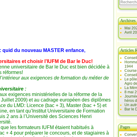
Archives
Mai 20
Avril 2
: quid du nouveau MASTER enfance,
Articles 
Conseil
sitaires et choisir l’IUFM de Bar le Duc
!
Hommag
tenne universitaire de Bar le Duc est bien décidée à
1944
Course 
s réformes!
Conseil
l’intérieur aux exigences de formation du métier de
Le pôle
Agro d
La Mém
versitaire :
8 mai 2
aux exigences ministérielles de la réforme de la
Journée
 Juillet 2009) et au cadrage européen des diplômes
héros d
ace du LMD: Licence (bac + 3), Master (bac + 5) et
Un autr
Bar le
ne, en tant qu’Institut Universitaire de Formation
uis 2 ans à l’Université des Sciences Henri
rsité.
e que les formateurs IUFM étaient habitués à
Pages
c + 4 pour préparer le concours, et de stagiaires à
Conven