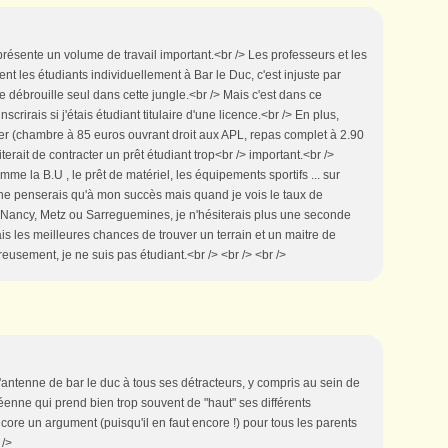
ésente un volume de travail important.<br /> Les professeurs et les
t les étudiants individuellement à Bar le Duc, c'est injuste par
débrouille seul dans cette jungle.<br /> Mais c'est dans ce
crirais si j'étais étudiant titulaire d'une licence.<br /> En plus,
her (chambre à 85 euros ouvrant droit aux APL, repas complet à 2.90
iterait de contracter un prêt étudiant trop<br /> important.<br />
omme la B.U , le prêt de matériel, les équipements sportifs ... sur
 ne penserais qu'à mon succès mais quand je vois le taux de
, Nancy, Metz ou Sarreguemines, je n'hésiterais plus une seconde
rais les meilleures chances de trouver un terrain et un maitre de
usement, je ne suis pas étudiant.<br /> <br /> <br />
'antenne de bar le duc à tous ses détracteurs, y compris au sein de
enne qui prend bien trop souvent de "haut" ses différents
core un argument (puisqu'il en faut encore !) pour tous les parents
 />