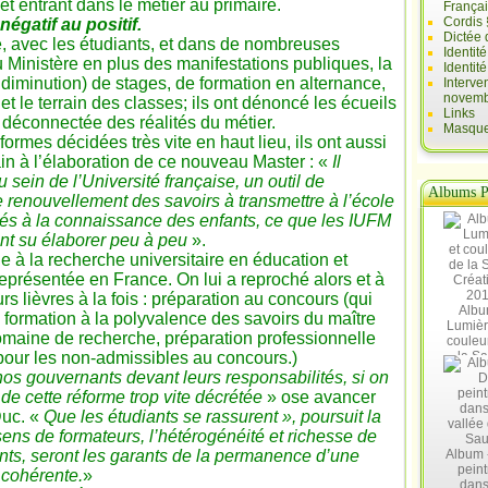
t entrant dans le métier au primaire.
França
Cordis 
négatif au positif.
Dictée 
é, avec les étudiants, et dans de nombreuses
Identit
 Ministère en plus des manifestations publiques, la
Identit
a diminution) de stages, de formation en alternance,
Interve
novemb
t le terrain des classes; ils ont dénoncé les écueils
Links
p déconnectée des réalités du métier.
Masques
ormes décidées très vite en haut lieu, ils ont aussi
rain à l’élaboration de ce nouveau Master : «
Il
u sein de l’Université française, un outil de
Albums P
renouvellement des savoirs à transmettre à l’école
iés à la connaissance des enfants, ce que les IUFM
nt su élaborer peu à peu
».
ie à la recherche universitaire en éducation et
présentée en France. On lui a reproché alors et à
eurs lièvres à la fois : préparation au concours (qui
Albu
), formation à la polyvalence des savoirs du maître
Lumièr
domaine de recherche, préparation professionnelle
couleu
 pour les non-admissibles au concours.)
la Sa
Créat
 nos gouvernants devant leurs responsabilités, si on
20
 de cette réforme trop vite décrétée
» ose avancer
Duc. «
Que les étudiants se rassurent », poursuit la
ns de formateurs, l’hétérogénéité et richesse de
nts, seront les garants de la permanence d’une
Album 
peint
 cohérente.
»
dans