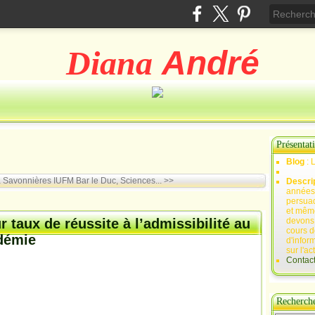
Diana
André
Présentat
Blog
: 
à Savonnières
IUFM Bar le Duc, Sciences... >>
Descri
années 
persuad
et mêm
r taux de réussite à l’admissibilité au
devons,
cours d
adémie
d'infor
sur l'ac
Contac
Recherch