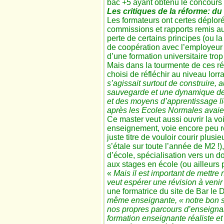
bac +5 ayant obtenu le concours e
Les critiques de la réforme: du 
Les formateurs ont certes déplor
commissions et rapports remis au
perte de certains principes (ou l
de coopération avec l’employeur e
d’une formation universitaire tro
Mais dans la tourmente de ces réf
choisi de réfléchir au niveau lor
s’agissait surtout de construire, a
sauvegarde et une dynamique de 
et des moyens d’apprentissage l
après les Ecoles Normales avaie
Ce master veut aussi ouvrir la vo
enseignement, voie encore peu re
juste titre de vouloir courir plusi
s’étale sur toute l’année de M2 !
d’école, spécialisation vers un 
aux stages en école (ou ailleurs
«
Mais il est important de mettre
veut espérer une révision à venir
une formatrice du site de Bar le 
même enseignante, « notre bon se
nos propres parcours d’enseigna
formation enseignante réaliste et