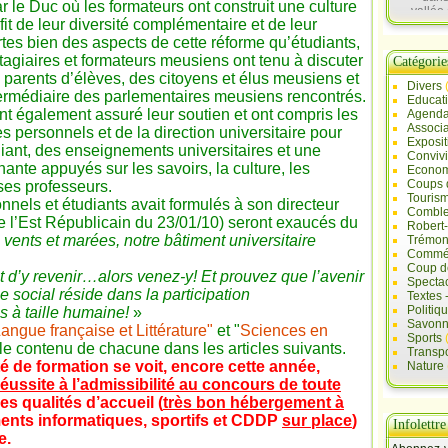
Bar le Duc où les formateurs ont construit une culture
vallée 
rofit de leur diversité complémentaire et de leur
Sau
certes bien des aspects de cette réforme qu’étudiants,
agiaires et formateurs meusiens ont tenu à discuter
Catégorie
 parents d’élèves, des citoyens et élus meusiens et
Divers
rmédiaire des parlementaires meusiens rencontrés.
Educat
nt également assuré leur soutien et ont compris les
Agend
Associa
s personnels et de la direction universitaire pour
Exposit
udiant, des enseignements universitaires et une
Convivi
ante appuyés sur les savoirs, la culture, les
Econo
Coups 
 ses professeurs.
Touris
nels et étudiants avait formulés à son directeur
Comble
de l’Est Républicain du 23/01/10) seront exaucés du
Robert
 vents et marées, notre bâtiment universitaire
Trémont
Commé
Coup d
t d’y revenir…alors venez-y! Et prouvez que l’avenir
Specta
e social réside dans la participation
Textes 
Politiq
s à taille humaine!
»
Savonn
angue française et Littérature"
et "
Sciences en
Sports
le contenu de chacune dans les articles suivants.
Transpo
té de formation se voit, encore cette année,
Nature
réussite à l’admissibilité au concours de toute
es qualités d’accueil (
très bon hébergement à
ents informatiques, sportifs et CDDP
sur place
)
Infolettre
e.