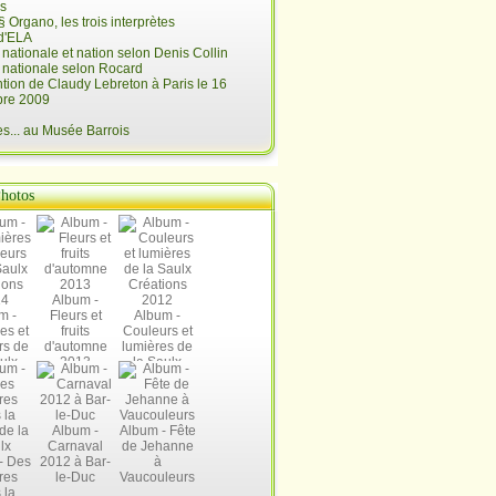
is
§ Organo, les trois interprètes
d'ELA
é nationale et nation selon Denis Collin
é nationale selon Rocard
ntion de Claudy Lebreton à Paris le 16
re 2009
... au Musée Barrois
hotos
Album -
m -
Fleurs et
Album -
es et
fruits
Couleurs et
rs de
d'automne
lumières de
ulx
2013
la Saulx
ions
Créations
14
2012
Album -
Album - Fête
Carnaval
de Jehanne
- Des
2012 à Bar-
à
res
le-Duc
Vaucouleurs
 la