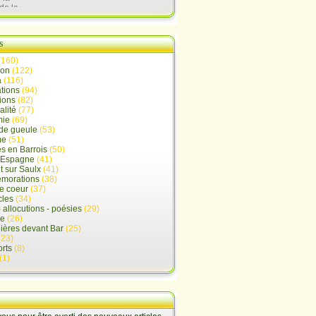
de la
lx
s
(160)
ion
(122)
a
(116)
tions
(94)
ions
(82)
alité
(77)
mie
(69)
de gueule
(53)
me
(51)
s en Barrois
(50)
-Espagne
(41)
 sur Saulx
(41)
morations
(38)
e coeur
(37)
cles
(34)
- allocutions - poésies
(29)
ue
(26)
ières devant Bar
(25)
(23)
rts
(8)
(1)