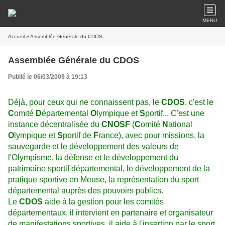
MENU
Accueil
» Assemblée Générale du CDOS
Assemblée Générale du CDOS
Publié le 06/03/2009 à 19:13
Déjà, pour ceux qui ne connaissent pas, le
CDOS
, c'est le
C
omité
D
épartemental
O
lympique et
S
portif... C'est une
instance décentralisée du
CNOSF
(
C
omité
N
ational
O
lympique et
S
portif de
F
rance), avec pour missions, la
sauvegarde et le développement des valeurs de
l'Olympisme, la défense et le développement du
patrimoine sportif départemental, le développement de la
pratique sportive en Meuse, la représentation du sport
départemental auprès des pouvoirs publics.
Le
CDOS
aide à la gestion pour les comités
départementaux, il intervient en partenaire et organisateur
de manifestations sportives, il aide à l'insertion par le sport,