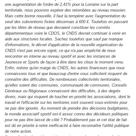
une augmentation de l'ordre de 2,41% pour la Lorraine sur la part
territoriale, nous pouvons espérer des retombées au niveau meusien.
Mais cette bonne nouvelle, il faut la tempérer avec l'augmentation du
seuil des subventions fixées désormais à 600 €. Toutefois en passant
par les têtes de réseau que devraient constituer les comités
départementaux voire le CDOS, le CNDS devrait continuer à venir en
aide aux structures locales. Sachez toutefois que sauf par manque
d'informations, le décret d'application de la nouvelle organisation du
CNDS n'est pas encore signé, ce qui n'a pas empêché de nous
rencontrer en interne au niveau sportif et avec les instances de
Jeunesse et Sports de façon à être dans les clous le moment venu.
Enfin, notons qu'en marge du CNDS, les autres financeurs que nous
connaissons tous et que beaucoup d'entre vous sollicitent risquent de
connaître des difficultés. De nombreuses collectivités territoriales,
qu'elles soient des communes, communauté de communes, Conseils
Généraux ou Régionaux connaissent des difficultés, à des degrés
divers, mais qui risquent de toucher en priorité les associations, dont le
travail et l'efficacité sur les territoires sont souvent sous-estimés pour
ne pas dire ignorés. Au moment de prendre des décisions budgétaires,
le monde associatif sportif est-il assez connu des décideurs politiques
pour ne pas être laissé de côté ? Probablement pas et cet état de fait
est dû en priorité à notre inefficacité à faire reconnaître l'utilité publique
de notre action.