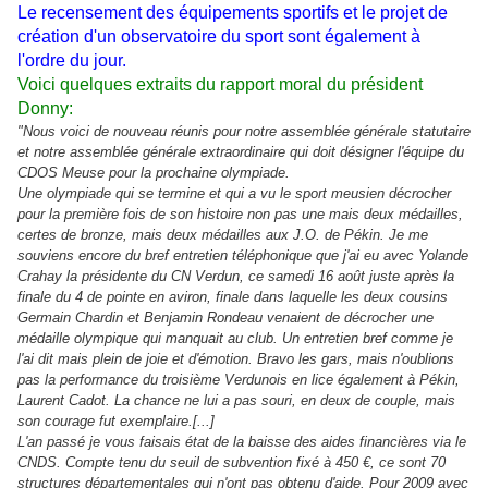
Le recensement des équipements sportifs et le projet de
création d'un observatoire du sport sont également à
l'ordre du jour.
Voici quelques extraits du rapport moral du président
Donny:
"Nous voici de nouveau réunis pour notre assemblée générale statutaire
et notre assemblée générale extraordinaire qui doit désigner l'équipe du
CDOS Meuse pour la prochaine olympiade.
Une olympiade qui se termine et qui a vu le sport meusien décrocher
pour la première fois de son histoire non pas une mais deux médailles,
certes de bronze, mais deux médailles aux J.O. de Pékin. Je me
souviens encore du bref entretien téléphonique que j'ai eu avec Yolande
Crahay la présidente du CN Verdun, ce samedi 16 août juste après la
finale du 4 de pointe en aviron, finale dans laquelle les deux cousins
Germain Chardin et Benjamin Rondeau venaient de décrocher une
médaille olympique qui manquait au club. Un entretien bref comme je
l'ai dit mais plein de joie et d'émotion. Bravo les gars, mais n'oublions
pas la performance du troisième Verdunois en lice également à Pékin,
Laurent Cadot. La chance ne lui a pas souri, en deux de couple, mais
son courage fut exemplaire.[...]
L'an passé je vous faisais état de la baisse des aides financières via le
CNDS. Compte tenu du seuil de subvention fixé à 450 €, ce sont 70
structures départementales qui n'ont pas obtenu d'aide. Pour 2009 avec