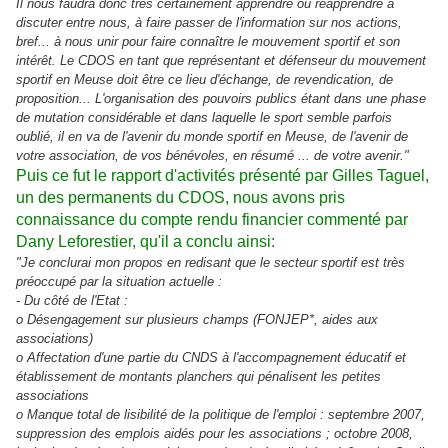
Il nous faudra donc très certainement apprendre ou réapprendre à
discuter entre nous, à faire passer de l'information sur nos actions,
bref... à nous unir pour faire connaître le mouvement sportif et son
intérêt. Le CDOS en tant que représentant et défenseur du mouvement
sportif en Meuse doit être ce lieu d'échange, de revendication, de
proposition... L'organisation des pouvoirs publics étant dans une phase
de mutation considérable et dans laquelle le sport semble parfois
oublié, il en va de l'avenir du monde sportif en Meuse, de l'avenir de
votre association, de vos bénévoles, en résumé ... de votre avenir."
Puis ce fut le rapport d'activités présenté par Gilles Taguel,
un des permanents du CDOS, nous avons pris
connaissance du compte rendu financier commenté par
Dany Leforestier, qu'il a conclu ainsi:
"Je conclurai mon propos en redisant que le secteur sportif est très
préoccupé par la situation actuelle :
- Du côté de l'Etat :
o Désengagement sur plusieurs champs (FONJEP*, aides aux
associations)
o Affectation d'une partie du CNDS à l'accompagnement éducatif et
établissement de montants planchers qui pénalisent les petites
associations
o Manque total de lisibilité de la politique de l'emploi : septembre 2007,
suppression des emplois aidés pour les associations ; octobre 2008,