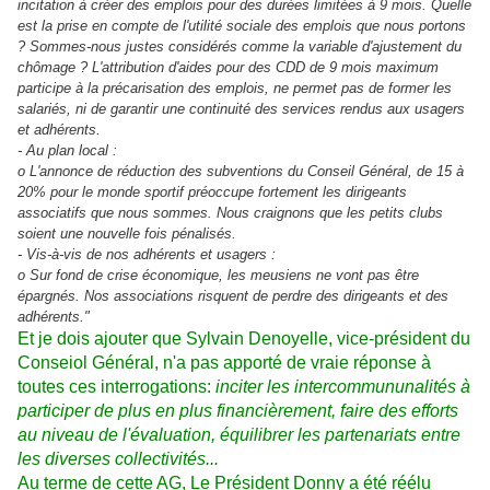
incitation à créer des emplois pour des durées limitées à 9 mois. Quelle
est la prise en compte de l'utilité sociale des emplois que nous portons
? Sommes-nous justes considérés comme la variable d'ajustement du
chômage ? L'attribution d'aides pour des CDD de 9 mois maximum
participe à la précarisation des emplois, ne permet pas de former les
salariés, ni de garantir une continuité des services rendus aux usagers
et adhérents.
- Au plan local :
o L'annonce de réduction des subventions du Conseil Général, de 15 à
20% pour le monde sportif préoccupe fortement les dirigeants
associatifs que nous sommes. Nous craignons que les petits clubs
soient une nouvelle fois pénalisés.
- Vis-à-vis de nos adhérents et usagers :
o Sur fond de crise économique, les meusiens ne vont pas être
épargnés. Nos associations risquent de perdre des dirigeants et des
adhérents."
Et je dois ajouter que Sylvain Denoyelle, vice-président du
Conseiol Général, n'a pas apporté de vraie réponse à
toutes ces interrogations:
inciter les intercommununalités à
participer de plus en plus financièrement, faire des efforts
au niveau de l'évaluation, équilibrer les partenariats entre
les diverses collectivités...
Au terme de cette AG, Le Président Donny a été réélu