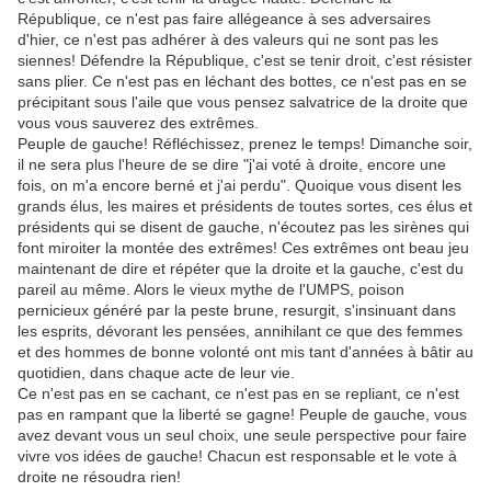
République, ce n'est pas faire allégeance à ses adversaires
d'hier, ce n'est pas adhérer à des valeurs qui ne sont pas les
siennes! Défendre la République, c'est se tenir droit, c'est résister
sans plier. Ce n'est pas en léchant des bottes, ce n'est pas en se
précipitant sous l'aile que vous pensez salvatrice de la droite que
vous vous sauverez des extrêmes.
Peuple de gauche! Réfléchissez, prenez le temps! Dimanche soir,
il ne sera plus l'heure de se dire "j'ai voté à droite, encore une
fois, on m'a encore berné et j'ai perdu". Quoique vous disent les
grands élus, les maires et présidents de toutes sortes, ces élus et
présidents qui se disent de gauche, n'écoutez pas les sirènes qui
font miroiter la montée des extrêmes! Ces extrêmes ont beau jeu
maintenant de dire et répéter que la droite et la gauche, c'est du
pareil au même. Alors le vieux mythe de l'UMPS, poison
pernicieux généré par la peste brune, resurgit, s'insinuant dans
les esprits, dévorant les pensées, annihilant ce que des femmes
et des hommes de bonne volonté ont mis tant d'années à bâtir au
quotidien, dans chaque acte de leur vie.
Ce n'est pas en se cachant, ce n'est pas en se repliant, ce n'est
pas en rampant que la liberté se gagne! Peuple de gauche, vous
avez devant vous un seul choix, une seule perspective pour faire
vivre vos idées de gauche! Chacun est responsable et le vote à
droite ne résoudra rien!