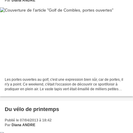
Par
Diana ANDRE
Les portes ouvertes au golf, c'est une expression bien sûr, car de portes, il
n'y a point. Ce weekend, c'était l'occasion de découvrir ce sport/loisir à
pratiquer en plein air. Le vaste tapis vert était émaillé de milliers petites
balles jaunes, chacun...
Du vélo de printemps
Publié le 07/04/2013 à 18:42
Par
Diana ANDRE