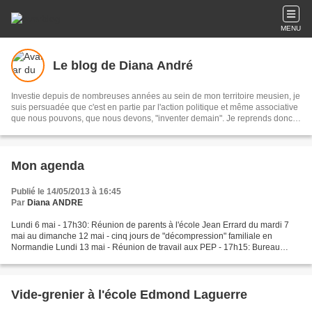
MENU
Le blog de Diana André
Investie depuis de nombreuses années au sein de mon territoire meusien, je
suis persuadée que c'est en partie par l'action politique et même associative
que nous pouvons, que nous devons, "inventer demain". Je reprends donc
le cours de ces publications, interrompu un temps, afin d'informer le plus
grand nombre de mes concitoyens sur l'actualité locale.
Mon agenda
Publié le 14/05/2013 à 16:45
Par
Diana ANDRE
Lundi 6 mai - 17h30: Réunion de parents à l'école Jean Errard du mardi 7
mai au dimanche 12 mai - cinq jours de "décompression" familiale en
Normandie Lundi 13 mai - Réunion de travail aux PEP - 17h15: Bureau
d'adjoints en mairie Mardi 14 mai - 14h15:...
Vide-grenier à l'école Edmond Laguerre