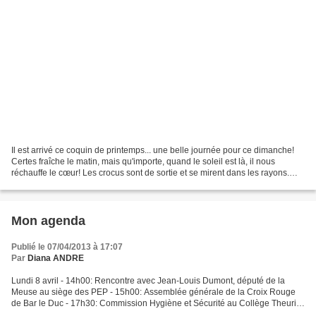
Il est arrivé ce coquin de printemps... une belle journée pour ce dimanche!
Certes fraîche le matin, mais qu'importe, quand le soleil est là, il nous
réchauffe le cœur! Les crocus sont de sortie et se mirent dans les rayons.
Des primevères à foison, pas...
Mon agenda
Publié le 07/04/2013 à 17:07
Par
Diana ANDRE
Lundi 8 avril - 14h00: Rencontre avec Jean-Louis Dumont, député de la
Meuse au siège des PEP - 15h00: Assemblée générale de la Croix Rouge
de Bar le Duc - 17h30: Commission Hygiène et Sécurité au Collège Theuriet
Mardi 9 avril - 14h15: Commission d'Appel...