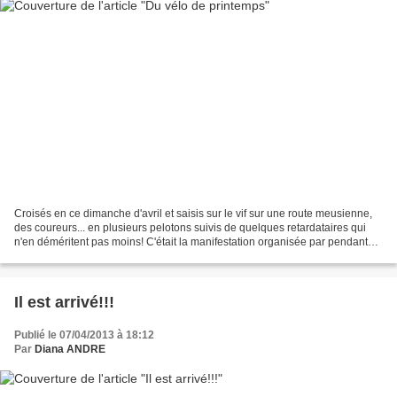
Croisés en ce dimanche d'avril et saisis sur le vif sur une route meusienne,
des coureurs... en plusieurs pelotons suivis de quelques retardataires qui
n'en déméritent pas moins! C'était la manifestation organisée par pendant
trois jours par l'Union Cycliste...
Il est arrivé!!!
Publié le 07/04/2013 à 18:12
Par
Diana ANDRE