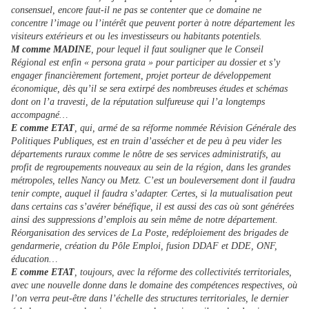
consensuel, encore faut-il ne pas se contenter que ce domaine ne
concentre l’image ou l’intérêt que peuvent porter à notre département les
visiteurs extérieurs et ou les investisseurs ou habitants potentiels.
M comme MADINE
, pour lequel il faut souligner que le Conseil
Régional est enfin « persona grata » pour participer au dossier et s’y
engager financièrement fortement, projet porteur de développement
économique, dès qu’il se sera extirpé des nombreuses études et schémas
dont on l’a travesti, de la réputation sulfureuse qui l’a longtemps
accompagné…
E comme ETAT
, qui, armé de sa réforme nommée Révision Générale des
Politiques Publiques, est en train d’assécher et de peu à peu vider les
départements ruraux comme le nôtre de ses services administratifs, au
profit de regroupements nouveaux au sein de la région, dans les grandes
métropoles, telles Nancy ou Metz. C’est un bouleversement dont il faudra
tenir compte, auquel il faudra s’adapter. Certes, si la mutualisation peut
dans certains cas s’avérer bénéfique, il est aussi des cas où sont générées
ainsi des suppressions d’emplois au sein même de notre département.
Réorganisation des services de La Poste, redéploiement des brigades de
gendarmerie, création du Pôle Emploi, fusion DDAF et DDE, ONF,
éducation…
E comme ETAT
, toujours, avec la réforme des collectivités territoriales,
avec une nouvelle donne dans le domaine des compétences respectives, où
l’on verra peut-être dans l’échelle des structures territoriales, le dernier