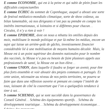
E comme ECONOMIE
, qui est à la peine et qui subit de plein fouet les
difficultés conjoncturelles
E comme ECHEC
du sommet de Copenhague, auquel a abouti une sorte
de festival médiatico-mondialo climatique, sorte de show coûteux, au
bilan lamentable, où nos dirigeants n’ont pas su prendre en compte les
intérêts internationaux, si lointains et si différents pour chacun…
Circulez, il n’y a rien à voir !
E comme EPIDEMIE
, dont on nous a rebattu les oreilles depuis des
mois, mobilisant le monde politique et par là-même les médias, encore un
sujet qui laisse un arrière-goût de gâchis, investissement financier
considérable lié à une mobilisation de moyens humains décalée. Mais, la
Meuse est à un point supérieur des données nationales pour le nombre
des vaccinés, la Meuse n’a pas eu besoin de faire plusieurs appels aux
professionnels de santé, la Meuse est un bon élève…
U comme UNION
, dans laquelle il faudra se forger un avenir, pour être
plus forts ensemble et voir aboutir des projets communs et partagés. Et
cette union, nécessaire au niveau de nos petits territoires, ne pourra se
faire que dans une réflexion ouverte et prenant en compte l’intérêt de
tous, laissant de côté la couverture que l’on a quelquefois tendance à
tirer à soi…
S comme SCHEMAS
, qui se sont succédé dans la gouvernance du
Conseil Général… Schéma des équipements sportifs… Schéma du
développement touristique… Schéma du développement économique…