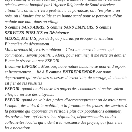
généreusement imaginé par l’Agence Régionale de Santé redevient
citrouille… on en arrivera peut-être à ce paradoxe, on n’est plus à un
près, où il faudra être solide et en bonne santé pour se permettre d’être
malade une nuit, dans un village…
S comme SANS ABRIS, S comme SANS EMPLOIS, S comme
SERVICES PUBLICS en Déshérence
…
MEUSE
,
M.E.U.S
, pas de
F
, où j’aurais pu évoquer la situation
F
inancière du département…
Mais arrêtons là, ce triste tableau… C’est une nouvelle année qui
commence… soyons positifs… Alors, pour terminer, il me reste un dernier
E que je réserve au mot ESPOIR
E comme ESPOIR
… Mais oui, notre nature humaine se nourrit d’espoir,
et heureusement..., lié à
E comme ENTREPRENDRE
car notre
département qui recèle des richesses d'inventivité, de courage, de ténacité
est fier de ses réussites
ESPOIR
, quand on découvre les projets des communes, si petites soient-
elles, au service des citoyens…
ESPOIR
, quand on voit des projets d’accompagnement ou de retour vers
l’emploi, des aides à la mobilité, à la formation des jeunes, des services à
la personne qui apportent un véritable plus aux populations démunies,
des subventions, qu’elles soient régionales, départementales ou des
collectivités locales qui aident à la naissance des projets, qui font vivre
les associations.