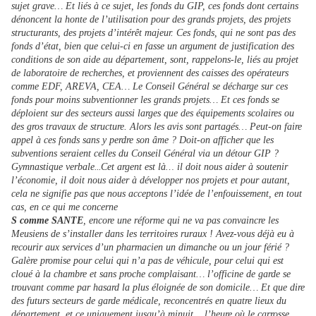
sujet grave… Et liés à ce sujet, les fonds du GIP, ces fonds dont certains
dénoncent la honte de l’utilisation pour des grands projets, des projets
structurants, des projets d’intérêt majeur. Ces fonds, qui ne sont pas des
fonds d’état, bien que celui-ci en fasse un argument de justification des
conditions de son aide au département, sont, rappelons-le, liés au projet
de laboratoire de recherches, et proviennent des caisses des opérateurs
comme EDF, AREVA, CEA… Le Conseil Général se décharge sur ces
fonds pour moins subventionner les grands projets… Et ces fonds se
déploient sur des secteurs aussi larges que des équipements scolaires ou
des gros travaux de structure. Alors les avis sont partagés… Peut-on faire
appel à ces fonds sans y perdre son âme ? Doit-on afficher que les
subventions seraient celles du Conseil Général via un détour GIP ?
Gymnastique verbale
...
Cet argent est là
…
il doit nous aider à soutenir
l’économie, il doit nous aider à développer nos projets et pour autant,
cela ne signifie pas que nous acceptons l’idée de l’enfouissement, en tout
cas, en ce qui me concerne
S comme SANTE
, encore une réforme qui ne va pas convaincre les
Meusiens de s’installer dans les territoires ruraux ! Avez-vous déjà eu à
recourir aux services d’un pharmacien un dimanche ou un jour férié ?
Galère promise pour celui qui n’a pas de véhicule, pour celui qui est
cloué à la chambre et sans proche complaisant… l’officine de garde se
trouvant comme par hasard la plus éloignée de son domicile… Et que dire
des futurs secteurs de garde médicale, reconcentrés en quatre lieux du
département, et ce uniquement jusqu’à minuit… l’heure où le carrosse