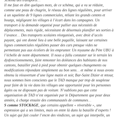
Schéma des transports…
Il me faut en dire quelques mots, de ce schéma, qui a vu se réduire,
comme une peau de chagrin, le réseau des lignes régulières, pour arriver
à un squelette de 9 lignes commerciales, reliant les grands centres et
bourgs, négligeant les villages à l’écart dans les campagnes. Un
transport à la demande organisé pour pallier aux nécessités de
déplacements, mais rigide, nécessitant de désormais planifier ses sorties à
l’avance… Des transports scolaires réorganisés, avec droit d’accès
payant, qui ont donné lieu à une belle pagaille, laissant sur certaines
lignes commerciales régulières passer des cars presque vides ne
permettant pas aux écoliers de les emprunter. Un royaume du Père UBU à
l’échelle de notre département. Il nous a fallu constater sur le terrain les
dysfonctionnements, faire remonter les doléances des habitants de nos
cantons, batailler pied à pied pour obtenir quelques changements ou
modifications répondant simplement au bon sens… et même si nous avons
obtenu la réouverture d’une ligne matin et soir, Bar-Saint Dizier et retour,
nous sommes bien conscients que le TAD manque par trop de souplesse
pour faire de la vie dans les villages une opportunité pour les personnes
âgées ou ne disposant pas de voiture. N’oublions pas que cette
organisation de TAD n’est organisée par le Département que pour deux
années, à charge ensuite des communautés de communes…
S comme STOCKAGE
, que certains appellent « réversible », une
expression qui a ses limites, mais on entre là dans la bataille d’experts !
Un sujet qui fait couler l’encre des vindictes, un sujet qui interpelle, un