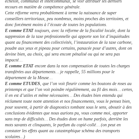
échelon, communal et intercommunal, se voir attribuer les derniers
recours en matière de compétence générale.
Cette réforme verra probablement à terme la naissance de super
conseillers territoriaux, peu nombreux, moins proches des territoires, et
donc forcément moins à l’écoute de toutes les populations.
E comme ETAT
toujours, avec la réforme de la fiscalité locale, dont la
suppression de la taxe professionnelle qui apporte son lot d’inquiétudes
quant au financement des collectivités, l’instauration de la taxe carbone,
poudre aux yeux et pipeau pour certains, panacée pour d’autres, dont on
devine bien, au choix, qui sera encore pénalisé ou qui ne sera pas
impacté…
E comme ETAT
encore dans la non compensation de toutes les charges
transférées aux départements… je rappelle, 55 millions pour le
département de la Meuse…
E comme ETUDES
, que l’on voit fleurir comme les boutons de roses au
printemps et que l’on voit poindre régulièrement, au fil des mois… certes,
il en est d’utiles et même nécessaires… Des études bien entendu qui
réclament toute notre attention et nos financements, vous le pensez bien,
pour souvent, à partir de diagnostics tombant sous le sens, aboutir à des
conclusions évidentes que nous aurions pu, vous comme moi, apporter
sans trop de difficultés… Des études dont on hume parfois, derrière les
mots savants et clinquants, le parfum du copié-collé… (on peut en
constater les effets quant au catastrophique schéma des transports
scolaires…)