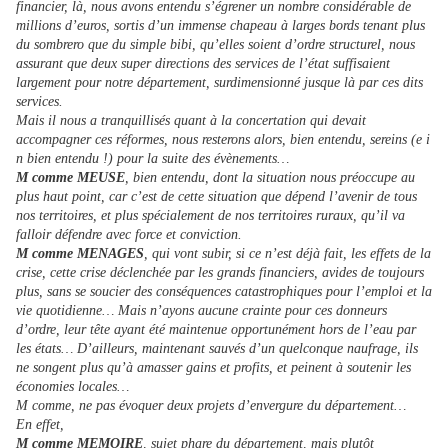
financier, là, nous avons entendu s’égrener un nombre considérable de
millions d’euros, sortis d’un immense chapeau à larges bords tenant plus
du sombrero que du simple bibi, qu’elles soient d’ordre structurel, nous
assurant que deux super directions des services de l’état suffisaient
largement pour notre département, surdimensionné jusque là par ces dits
services.
Mais il nous a tranquillisés quant à la concertation qui devait
accompagner ces réformes, nous resterons alors, bien entendu, sereins (e i
n bien entendu !) pour la suite des évènements…
M comme MEUSE
, bien entendu, dont la situation nous préoccupe au
plus haut point, car c’est de cette situation que dépend l’avenir de tous
nos territoires, et plus spécialement de nos territoires ruraux, qu’il va
falloir défendre avec force et conviction.
M comme MENAGES
, qui vont subir, si ce n’est déjà fait, les effets de la
crise, cette crise déclenchée par les grands financiers, avides de toujours
plus, sans se soucier des conséquences catastrophiques pour l’emploi et la
vie quotidienne… Mais n’ayons aucune crainte pour ces donneurs
d’ordre, leur tête ayant été maintenue opportunément hors de l’eau par
les états… D’ailleurs, maintenant sauvés d’un quelconque naufrage, ils
ne songent plus qu’à amasser gains et profits, et peinent à soutenir les
économies locales…
M comme, ne pas évoquer deux projets d’envergure du département…
En effet,
M comme MEMOIRE
, sujet phare du département, mais plutôt