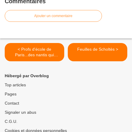
Commentaires
Ajouter un commentaire
< Profs d'école de
Feuilles de Scholtès >
Paris...des nantis qui
veulent le rester ...
Hébergé par Overblog
Top articles
Pages
Contact
Signaler un abus
C.G.U.
Cookies et données personnelles