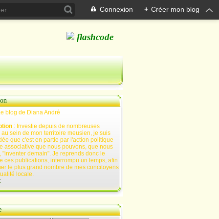
Connexion
+
Créer mon blog
ion
Le blog de Diana André
ption
: Investie depuis de nombreuses
au sein de mon territoire meusien, je suis
ée que c'est en partie par l'action politique
e associative que nous pouvons, que nous
 "inventer demain". Je reprends donc le
e ces publications, interrompu un temps, afin
mer le plus grand nombre de mes concitoyens
tualité locale.
t
e