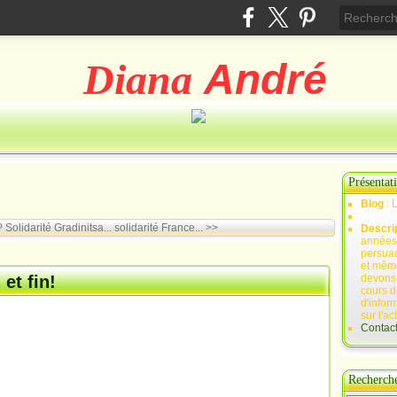
Diana
André
Présentat
Blog
: 
P Solidarité
Gradinitsa... solidarité France... >>
Descri
années 
persuad
et mêm
et fin!
devons,
cours d
d'infor
sur l'ac
Contac
Recherch