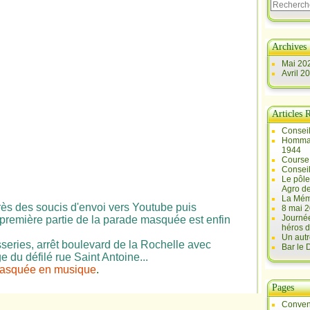
Archives
Mai 20
Avril 2
Articles 
Conseil
Hommag
1944
Course 
Conseil
Le pôle
Agro d
La Mém
près des soucis d'envoi vers Youtube puis
8 mai 2
Journée
première partie de la parade masquée est enfin
héros d
Un autr
sseries, arrêt boulevard de la Rochelle avec
Bar le
 du défilé rue Saint Antoine...
asquée en musique
.
Pages
Conven