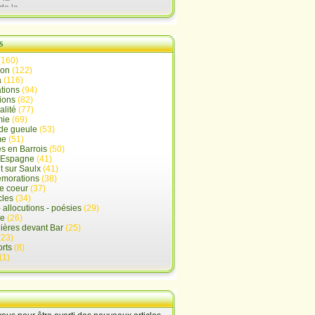
de la
lx
s
(160)
ion
(122)
a
(116)
tions
(94)
ions
(82)
alité
(77)
mie
(69)
de gueule
(53)
me
(51)
s en Barrois
(50)
-Espagne
(41)
 sur Saulx
(41)
morations
(38)
e coeur
(37)
cles
(34)
- allocutions - poésies
(29)
ue
(26)
ières devant Bar
(25)
(23)
rts
(8)
(1)