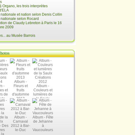
is
§ Organo, les trois interprètes
d'ELA
é nationale et nation selon Denis Collin
é nationale selon Rocard
ntion de Claudy Lebreton à Paris le 16
re 2009
... au Musée Barrois
hotos
Album -
m -
Fleurs et
Album -
es et
fruits
Couleurs et
rs de
d'automne
lumières de
ulx
2013
la Saulx
ions
Créations
14
2012
Album -
Album - Fête
Carnaval
de Jehanne
- Des
2012 à Bar-
à
res
le-Duc
Vaucouleurs
 la