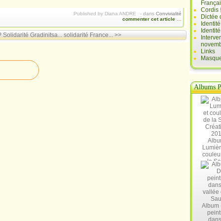
França
Cordis 
Published by Diana ANDRE
-
dans
Convivialité
Dictée 
commenter cet article
…
Identit
Identit
P Solidarité
Gradinitsa... solidarité France... >>
Interve
novemb
Links
Masques
Albums P
Albu
Lumièr
couleu
la Sa
Créat
20
Album 
peint
dans