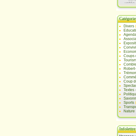
vallée 
Sau
Catégorie
Divers
Educat
Agend
Associa
Exposit
Convivi
Econo
Coups 
Touris
Comble
Robert
Trémont
Commé
Coup d
Specta
Textes 
Politiq
Savonn
Sports
Transpo
Nature
Infolettre