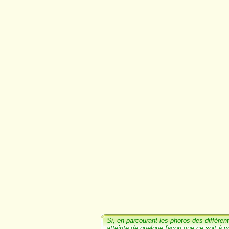
Si, en parcourant les photos
des différent
atteinte de quelque façon que ce soit à v