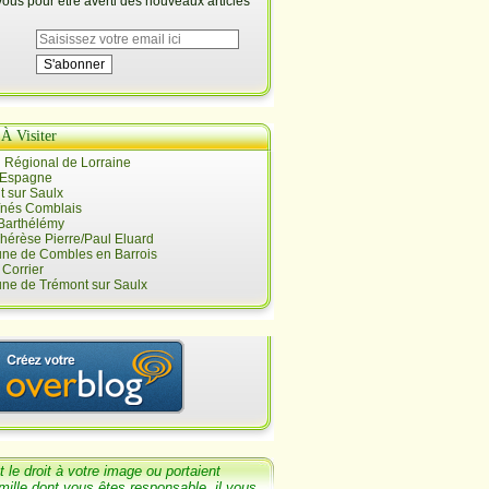
us pour être averti des nouveaux articles
 À Visiter
 Régional de Lorraine
 Espagne
 sur Saulx
înés Comblais
 Barthélémy
hérèse Pierre/Paul Eluard
e de Combles en Barrois
Corrier
e de Trémont sur Saulx
t le
droit
à votre image ou portaient
mille dont
vous êtes responsable, il v
ous