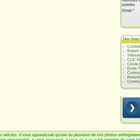
Abonnez-vo
publiés.
Email
Des Sites
Conseil
Robert
Trémont
CLIC A
Cécile
Ecole T
Commun
Roland 
Commun
s articles, il vous
a
pparaissait qu'une ou
plusieurs de ces photos enfreignaien
otre personnalité, à votre anonymat, à vous ou à un
autre membre de votre
fa