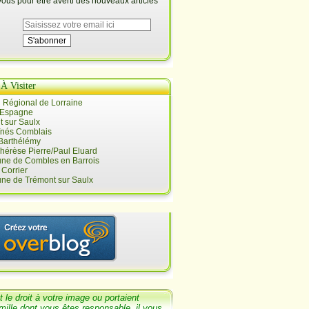
us pour être averti des nouveaux articles
 À Visiter
 Régional de Lorraine
 Espagne
 sur Saulx
înés Comblais
 Barthélémy
hérèse Pierre/Paul Eluard
e de Combles en Barrois
Corrier
e de Trémont sur Saulx
t le
droit
à votre image ou portaient
mille dont
vous êtes responsable, il v
ous