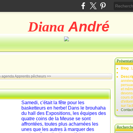
Diana
André
Présentat
Blog
: 
n agenda
Apprentis pêcheurs >>
Descri
années 
persuad
et mêm
devons,
cours d
d'infor
Samedi, c'était la fête pour les
sur l'ac
basketteurs en herbe! Dans le brouhaha
Contac
du hall des Expositions, les équipes des
quatre coins de la Meuse se sont
affrontées, toutes plus acharnées les
Recherch
unes que les autres à marquer des