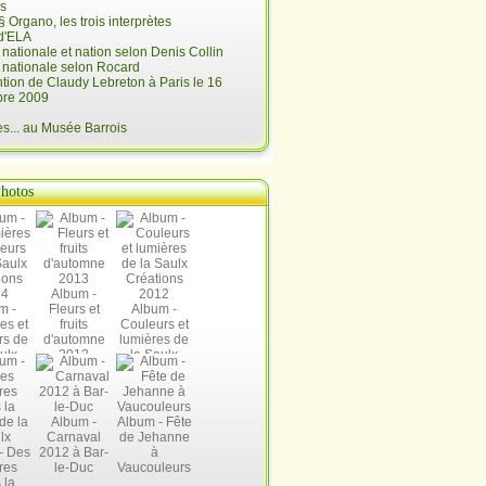
is
§ Organo, les trois interprètes
d'ELA
é nationale et nation selon Denis Collin
é nationale selon Rocard
ntion de Claudy Lebreton à Paris le 16
re 2009
... au Musée Barrois
hotos
Album -
m -
Fleurs et
Album -
es et
fruits
Couleurs et
rs de
d'automne
lumières de
ulx
2013
la Saulx
ions
Créations
14
2012
Album -
Album - Fête
Carnaval
de Jehanne
- Des
2012 à Bar-
à
res
le-Duc
Vaucouleurs
 la