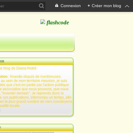
Connexion
+
Créer mon blog
ion
Le blog de Diana André
ption
: Investie depuis de nombreuses
au sein de mon territoire meusien, je suis
ée que c'est en partie par l'action politique
e associative que nous pouvons, que nous
 "inventer demain". Je reprends donc le
e ces publications, interrompu un temps, afin
mer le plus grand nombre de mes concitoyens
tualité locale.
t
e