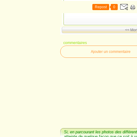
Repost
0
<< Mo
commentaires
Ajouter un commentaire
Si, en parcourant les photos
des différent
atteinte de quelque façon que ce soit à v