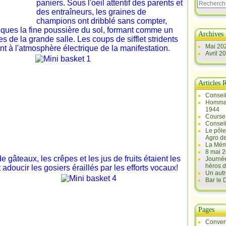
paniers. Sous l'oeil attentif des parents et
des entraîneurs, les graines de
champions ont dribblé sans compter,
iques la fine poussière du sol, formant comme un
Archives
s de la grande salle. Les coups de sifflet stridents
Mai 20
nt à l'atmosphère électrique de la manifestation.
Avril 2
Articles 
Conseil
Hommag
1944
Course 
Conseil
Le pôle
Agro d
La Mém
8 mai 2
e gâteaux, les crêpes et les jus de fruits étaient les
Journée
héros d
adoucir les gosiers éraillés par les efforts vocaux!
Un autr
Bar le
Pages
Conven