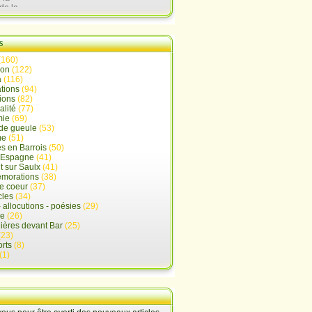
de la
lx
s
(160)
ion
(122)
a
(116)
tions
(94)
ions
(82)
alité
(77)
mie
(69)
de gueule
(53)
me
(51)
s en Barrois
(50)
-Espagne
(41)
 sur Saulx
(41)
morations
(38)
e coeur
(37)
cles
(34)
- allocutions - poésies
(29)
ue
(26)
ières devant Bar
(25)
(23)
rts
(8)
(1)