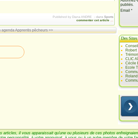
Abonnez-vo
publiés.
Email
Published by Diana ANDRE
-
dans
Sports
commenter cet article
…
n agenda
Apprentis pêcheurs >>
Des Sites
Conseil
Robert
Trémont
CLIC A
Cécile
Ecole T
Commun
Roland 
Commun
s articles, il vous
a
pparaissait qu'une ou
plusieurs de ces photos enfreignaien
otre personnalité, à votre anonymat, à vous ou à un
autre membre de votre
fa