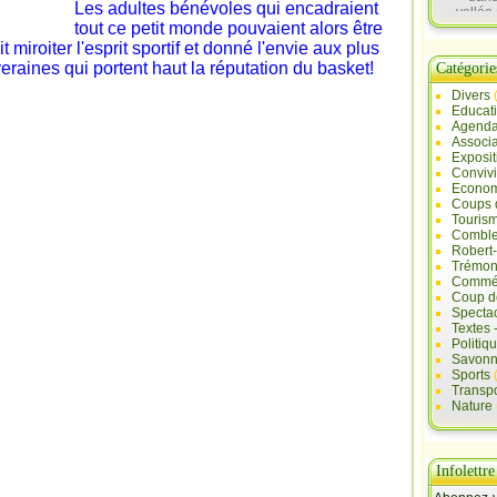
Les adultes bénévoles qui encadraient
vallée 
tout ce petit monde pouvaient alors être
Sau
it miroiter l'esprit sportif et donné l'envie aux plus
raines qui portent haut la réputation du basket!
Catégorie
Divers
Educat
Agend
Associa
Exposit
Convivi
Econo
Coups 
Touris
Comble
Robert
Trémont
Commé
Coup d
Specta
Textes 
Politiq
Savonn
Sports
Transpo
Nature
Infolettre