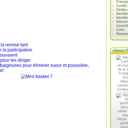
França
Cordis 
Dictée 
Identit
Identit
Interve
novemb
Links
Masques
 la remise tant
la participation
Albums P
 pouvaient
pour les diriger
 baignoires pour éliminer sueur et poussière,
e!
Albu
Lumièr
couleu
la Sa
Créat
20
Album 
peint
dans