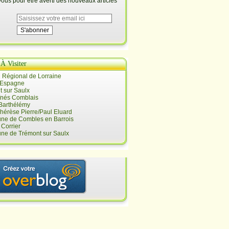
us pour être averti des nouveaux articles
 À Visiter
 Régional de Lorraine
 Espagne
 sur Saulx
înés Comblais
 Barthélémy
hérèse Pierre/Paul Eluard
e de Combles en Barrois
Corrier
e de Trémont sur Saulx