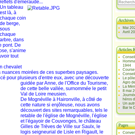
reflets d'émeraude...
Un tableau
est là, à
chaque coin
Archives
de berge,
Mai 20
sous
Avril 2
chaque
arbre, dans
e pont. De
Articles 
ose, s'anime
voir tout
Conseil
Hommag
1944
n chevalet
Course 
 les nuances moirées de ces superbes paysages.
Conseil
cé pour plusieurs d'entre eux, avec une découverte
Le pôle
Agro d
guidée par Anne, de l'Office du Tourisme,
La Mém
de cette belle vallée, surnommée le petit
8 mai 2
Val de Loire meusien.
Journée
De Mognéville à Haironville, à côté de
héros d
Un autr
cette nature si enjôleuse, nous avons
Bar le
découvert des sites remarquables, tels le
retable de l'église de
Mognéville, l'église
et l'égayoir de Couvonges,
le château
Pages
Gilles de Trèves de Ville sur Saulx, le
logis seigneurial de Lisle en Rigault, le
Conven