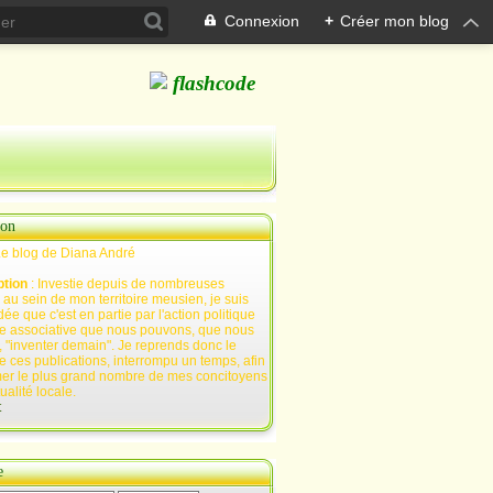
Connexion
+
Créer mon blog
ion
Le blog de Diana André
ption
: Investie depuis de nombreuses
au sein de mon territoire meusien, je suis
ée que c'est en partie par l'action politique
e associative que nous pouvons, que nous
 "inventer demain". Je reprends donc le
e ces publications, interrompu un temps, afin
mer le plus grand nombre de mes concitoyens
tualité locale.
t
e