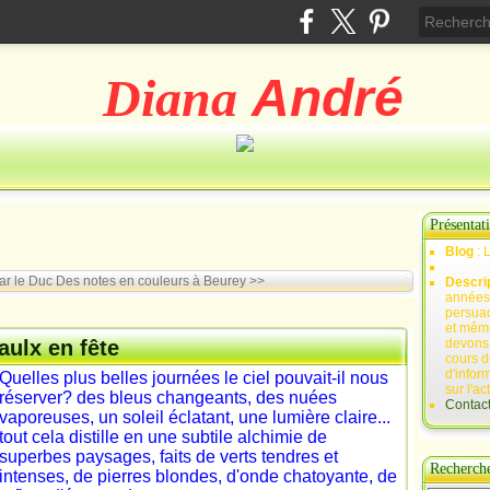
Diana
André
Présentat
Blog
: 
ar le Duc
Des notes en couleurs à Beurey >>
Descri
années 
persuad
et mêm
aulx en fête
devons,
cours d
d'infor
Quelles plus belles journées le ciel pouvait-il nous
sur l'ac
réserver? des bleus changeants, des nuées
Contac
vaporeuses, un soleil éclatant, une lumière claire...
tout cela distille en une subtile alchimie de
superbes paysages, faits de verts tendres et
Recherch
intenses, de pierres blondes, d'onde chatoyante, de