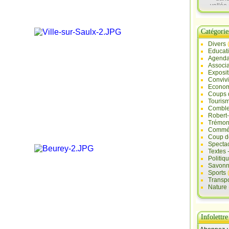
vallée 
Sau
Catégorie
Divers
Educat
Agend
Associa
Exposit
Convivi
Econo
Coups 
Touris
Comble
Robert
Trémont
Commé
Coup d
Specta
Textes 
Politiq
Savonn
Sports
Transpo
Nature
Infolettre