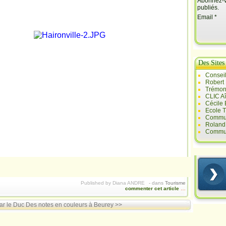
Abonnez-vo
publiés.
Email
Des Sites
Conseil
Robert
Trémont
CLIC A
Cécile
Ecole T
Commun
Roland 
Commun
Published by Diana ANDRE
-
dans
Tourisme
commenter cet article
…
ar le Duc
Des notes en couleurs à Beurey >>