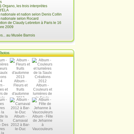
is
§ Organo, les trois interprètes
d'ELA
é nationale et nation selon Denis Collin
é nationale selon Rocard
ntion de Claudy Lebreton à Paris le 16
re 2009
... au Musée Barrois
hotos
Album -
m -
Fleurs et
Album -
es et
fruits
Couleurs et
rs de
d'automne
lumières de
ulx
2013
la Saulx
ions
Créations
14
2012
Album -
Album - Fête
Carnaval
de Jehanne
- Des
2012 à Bar-
à
res
le-Duc
Vaucouleurs
 la