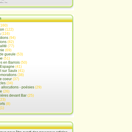
de la
lx
s
(160)
ion
(122)
a
(116)
tions
(94)
ions
(82)
alité
(77)
mie
(69)
de gueule
(53)
me
(51)
s en Barrois
(50)
-Espagne
(41)
 sur Saulx
(41)
morations
(38)
e coeur
(37)
cles
(34)
- allocutions - poésies
(29)
ue
(26)
ières devant Bar
(25)
(23)
rts
(8)
(1)