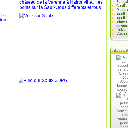
château de la Varenne à Haironville... les
França
Cordis 
ponts sur la Saulx, tous différents et tous
Dictée 
Identit
us a
Identit
tout
Interve
novemb
Links
Masques
Albums P
Albu
Lumièr
couleu
la Sa
Créat
20
Album 
peint
dans