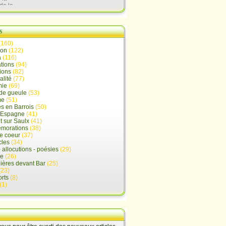
de la
lx
s
(160)
ion
(122)
a
(116)
tions
(94)
ions
(82)
alité
(77)
mie
(69)
de gueule
(53)
me
(51)
s en Barrois
(50)
-Espagne
(41)
 sur Saulx
(41)
morations
(38)
e coeur
(37)
cles
(34)
- allocutions - poésies
(29)
ue
(26)
ières devant Bar
(25)
(23)
rts
(8)
(1)