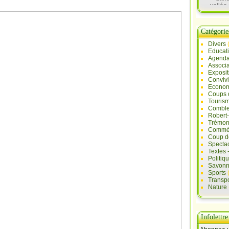
vallée 
Sau
Catégorie
Divers
Educat
Agend
Associa
Exposit
Convivi
Econo
Coups 
Touris
Comble
Robert
Trémont
Commé
Coup d
Specta
Textes 
Politiq
Savonn
Sports
Transpo
Nature
Infolettre