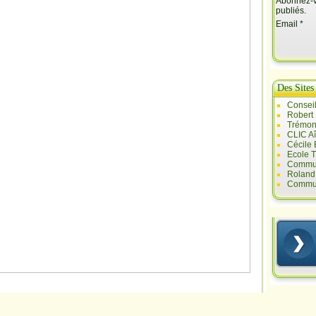
Abonnez-vo
publiés.
Email
Des Sites
Conseil
Robert
Trémont
CLIC A
Cécile
Ecole T
Commun
Roland 
Commun