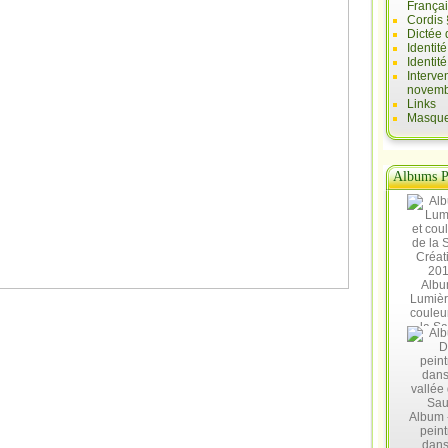
França
Cordis 
Dictée 
Identit
Identit
Interve
novemb
Links
Masques
Albums P
Albu
Lumièr
couleu
la Sa
Créat
20
Album 
peint
dans