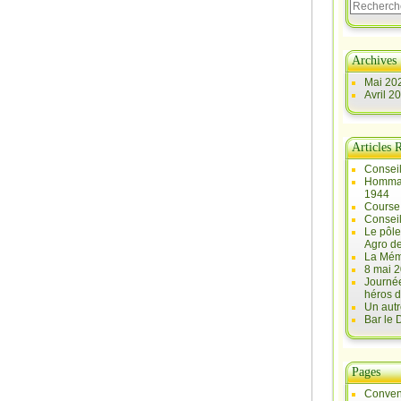
Archives
Mai 20
Avril 2
Articles 
Conseil
Hommag
1944
Course 
Conseil
Le pôle
Agro d
La Mém
8 mai 2
Journée
héros d
Un autr
Bar le
Pages
Conven