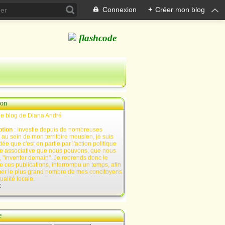
Connexion
+
Créer mon blog
ion
Le blog de Diana André
ption
: Investie depuis de nombreuses
au sein de mon territoire meusien, je suis
ée que c'est en partie par l'action politique
e associative que nous pouvons, que nous
 "inventer demain". Je reprends donc le
e ces publications, interrompu un temps, afin
mer le plus grand nombre de mes concitoyens
tualité locale.
t
e