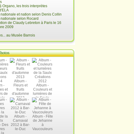
is
§ Organo, les trois interprètes
d'ELA
é nationale et nation selon Denis Collin
é nationale selon Rocard
ntion de Claudy Lebreton à Paris le 16
re 2009
... au Musée Barrois
hotos
Album -
m -
Fleurs et
Album -
es et
fruits
Couleurs et
rs de
d'automne
lumières de
ulx
2013
la Saulx
ions
Créations
14
2012
Album -
Album - Fête
Carnaval
de Jehanne
- Des
2012 à Bar-
à
res
le-Duc
Vaucouleurs
 la