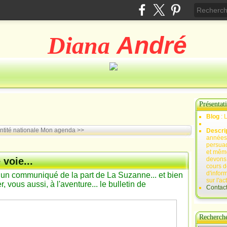
Diana
André
Présentat
Blog
: 
ntité nationale
Mon agenda >>
Descri
années 
persuad
et mêm
voie...
devons,
cours d
d'infor
re un communiqué de la part de La Suzanne... et bien
sur l'ac
, vous aussi, à l'aventure... le bulletin de
Contac
Recherch