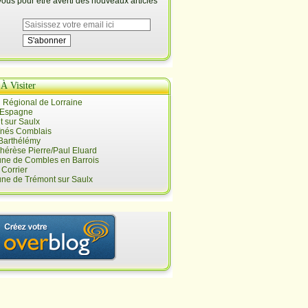
us pour être averti des nouveaux articles
 À Visiter
 Régional de Lorraine
 Espagne
 sur Saulx
înés Comblais
 Barthélémy
hérèse Pierre/Paul Eluard
e de Combles en Barrois
Corrier
e de Trémont sur Saulx