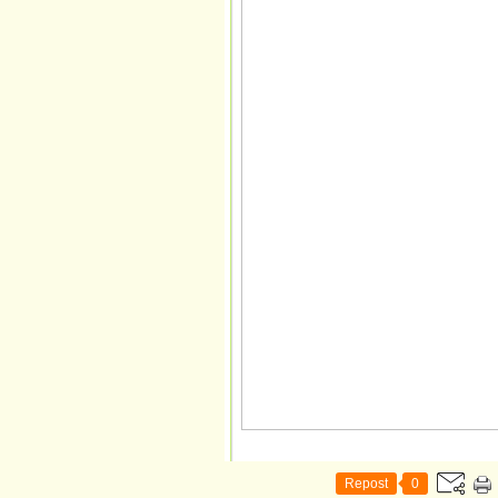
Repost
0