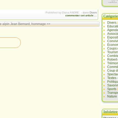
vallée 
Sau
Published by Diana ANDRE
-
dans
Divers
commenter cet article
…
Catégorie
Divers
e alpin
Jean Bernard, hommage >>
Educat
Agend
Associa
Exposit
Convivi
Econo
Coups 
Touris
Comble
Robert
Trémont
Commé
Coup d
Specta
Textes 
Politiq
Savonn
Sports
Transpo
Nature
Infolettre