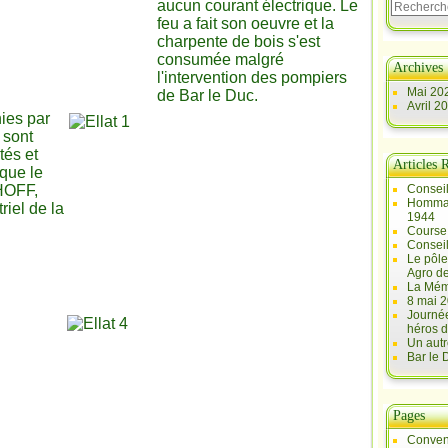
aucun courant électrique. Le
feu a fait son oeuvre et la
charpente de bois s'est
consumée malgré
Archives
l'intervention des pompiers
Mai 20
de Bar le Duc.
Avril 2
ies par
 sont
tés et
Articles 
 que le
HOFF,
Conseil
Hommag
riel de la
1944
Course 
Conseil
Le pôle
Agro d
La Mém
8 mai 2
Journée
héros d
Un autr
Bar le
Pages
Conven