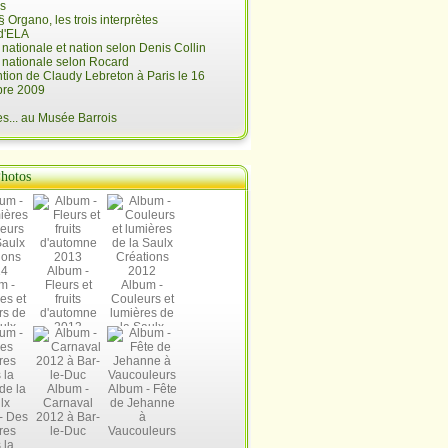
is
§ Organo, les trois interprètes
d'ELA
é nationale et nation selon Denis Collin
é nationale selon Rocard
ntion de Claudy Lebreton à Paris le 16
re 2009
... au Musée Barrois
hotos
Album -
m -
Fleurs et
Album -
es et
fruits
Couleurs et
rs de
d'automne
lumières de
ulx
2013
la Saulx
ions
Créations
14
2012
Album -
Album - Fête
Carnaval
de Jehanne
- Des
2012 à Bar-
à
res
le-Duc
Vaucouleurs
 la