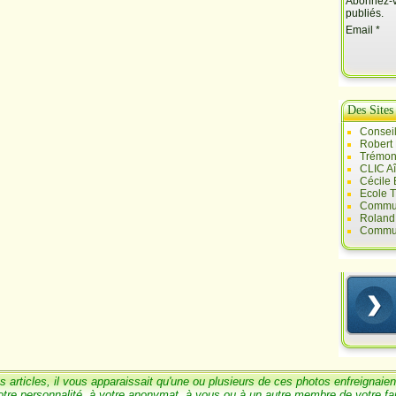
Abonnez-vo
publiés.
Email
Des Sites
Conseil
Robert
Trémont
CLIC A
Cécile
Ecole T
Commun
Roland 
Commun
s articles, il vous
a
pparaissait qu'une ou
plusieurs de ces photos enfreignaien
otre personnalité, à votre anonymat, à vous ou à un
autre membre de votre
fa