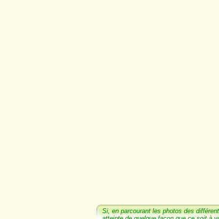
Si, en parcourant les photos
des différent
atteinte de quelque façon que ce soit à v