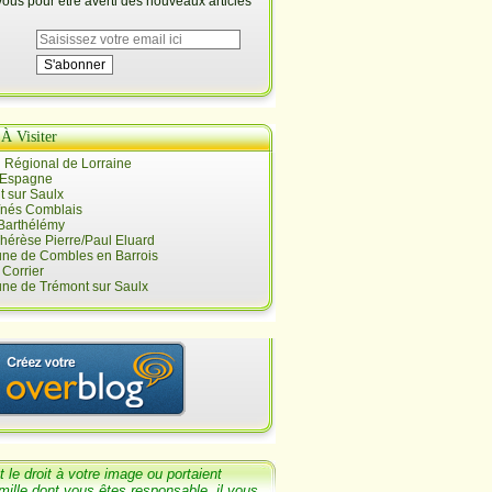
us pour être averti des nouveaux articles
 À Visiter
 Régional de Lorraine
 Espagne
 sur Saulx
înés Comblais
 Barthélémy
hérèse Pierre/Paul Eluard
e de Combles en Barrois
Corrier
e de Trémont sur Saulx
t le
droit
à votre image ou portaient
mille dont
vous êtes responsable, il v
ous