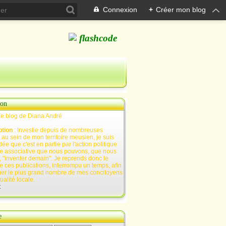
Connexion
+
Créer mon blog
ion
Le blog de Diana André
ption
: Investie depuis de nombreuses
au sein de mon territoire meusien, je suis
ée que c'est en partie par l'action politique
e associative que nous pouvons, que nous
 "inventer demain". Je reprends donc le
e ces publications, interrompu un temps, afin
mer le plus grand nombre de mes concitoyens
tualité locale.
t
e