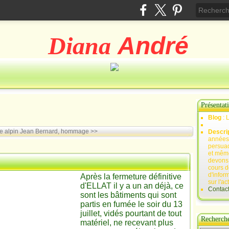
Diana
André
Présentat
Blog
: 
e alpin
Jean Bernard, hommage >>
Descri
années 
persuad
et mêm
devons,
cours d
d'infor
Après la fermeture définitive
sur l'ac
d'ELLAT il y a un an déjà, ce
Contac
sont les bâtiments qui sont
partis en fumée le soir du 13
juillet, vidés pourtant de tout
Recherch
matériel, ne recevant plus