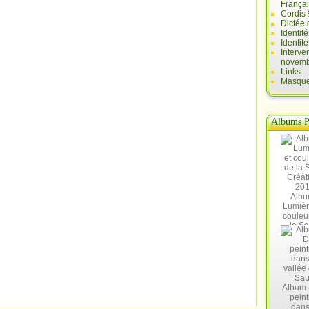
França
Cordis 
Dictée 
Identit
Identit
Interve
novemb
Links
Masques
Albums P
Albu
Lumièr
couleu
la Sa
Créat
20
Album 
peint
dans