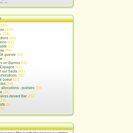
de la
lx
s
(160)
ion
(122)
a
(116)
tions
(94)
ions
(82)
alité
(77)
mie
(69)
de gueule
(53)
me
(51)
s en Barrois
(50)
-Espagne
(41)
 sur Saulx
(41)
morations
(38)
e coeur
(37)
cles
(34)
- allocutions - poésies
(29)
ue
(26)
ières devant Bar
(25)
(23)
rts
(8)
(1)