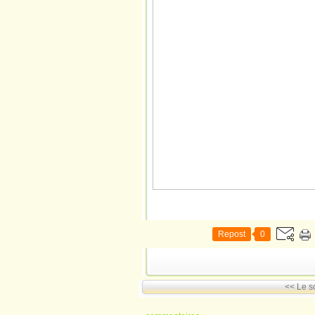
Repost
0
<< Le so