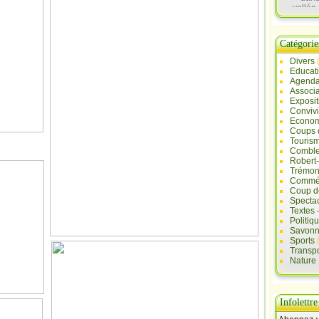
vallée 
Sau
Catégorie
Divers
Educat
Agend
Associa
Exposit
Convivi
Econo
Coups 
Touris
Comble
Robert
Trémont
Commé
Coup d
Specta
Textes 
Politiq
Savonn
Sports
Transpo
Nature
Infolettre