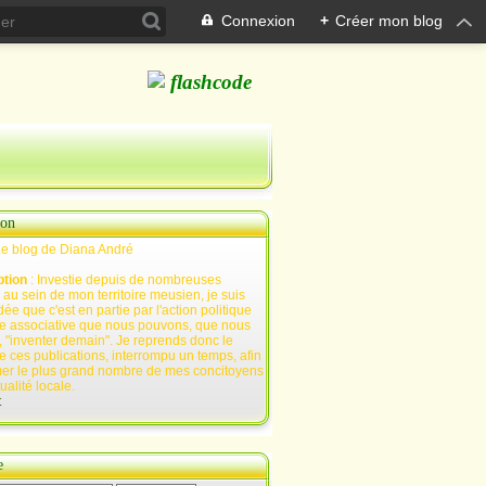
Connexion
+
Créer mon blog
ion
Le blog de Diana André
ption
: Investie depuis de nombreuses
au sein de mon territoire meusien, je suis
ée que c'est en partie par l'action politique
e associative que nous pouvons, que nous
 "inventer demain". Je reprends donc le
e ces publications, interrompu un temps, afin
mer le plus grand nombre de mes concitoyens
tualité locale.
t
e