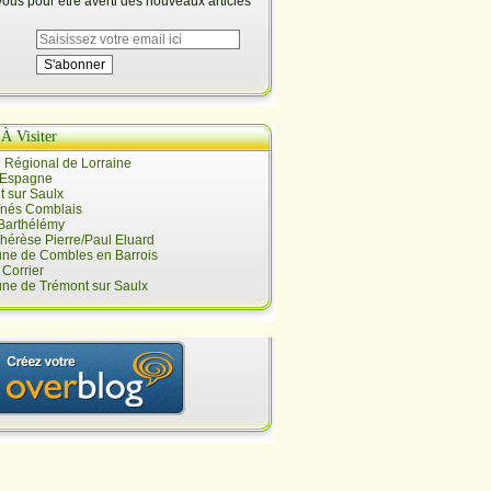
us pour être averti des nouveaux articles
 À Visiter
 Régional de Lorraine
 Espagne
 sur Saulx
înés Comblais
 Barthélémy
hérèse Pierre/Paul Eluard
e de Combles en Barrois
Corrier
e de Trémont sur Saulx