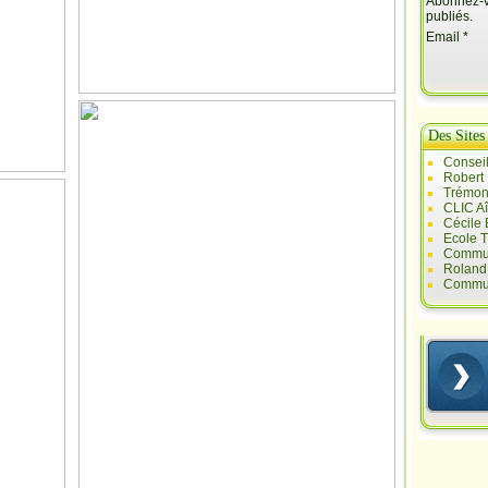
Abonnez-vo
publiés.
Email
Des Sites
Conseil
Robert
Trémont
CLIC A
Cécile
Ecole T
Commun
Roland 
Commun