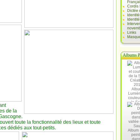
França
Cordis 
Dictée 
Identit
Identit
Interve
novemb
Links
Masques
Albums P
Albu
Lumièr
couleu
la Sa
ant
Créat
tes de la
20
 Gascogne.
ouvert toute la fonctionnalité des lieux et toute
es dédiés aux tout-petits.
Album 
peint
dans