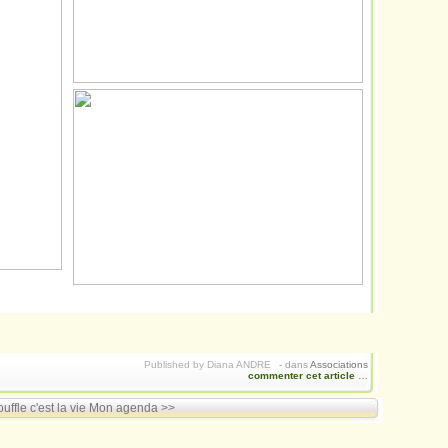
Published by Diana ANDRE
-
dans
Associations
commenter cet article
…
uffle c'est la vie
Mon agenda >>