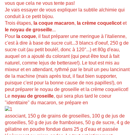
vous que cela ne vous tente pas!
Je vais essayer de vous expliquer la subtile alchimie qui
conduit à ce petit bijou.
Trois étapes,
la coque macaron
,
la crème coquelicot
et
le noyau de groseille
...
Pour
la coque
, il faut préparer une meringue à l'italienne,
c'est à dire à base de sucre cuit...3 blancs d'oeuf, 250 g de
sucre cuit (au petit boulé!, donc à 120°...) et 80g d'eau,
auquel on a ajouté du colorant (qui peut être tout à fait
naturel, comme lejus de betterave!). Le tout est mis au
mixeur et en attendant, rythmé par le bruit un peu lancinant
de la machine (mais après tout, il faut bien supporter,
puisque c'est pour la bonne cause de nos papilles!), on
peut préparer le noyau de groseille et la crème coquelicot!
Le
noyau de groseille
, qui sera plus tard le coeur
"identitaire" du macaron, se prépare en
associant, 150 g de grains de groseilles, 100 g de jus de
groseilles, 50 g de jus de framboises, 50 g de sucre, 4 g de
gélatine en poudre fondue dans 25 g d'eau et passée