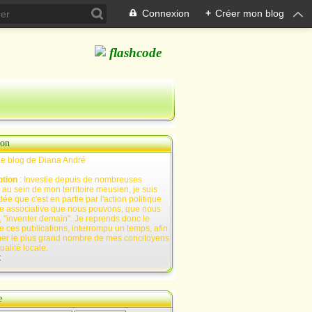
Connexion
+
Créer mon blog
ion
Le blog de Diana André
ption
: Investie depuis de nombreuses
au sein de mon territoire meusien, je suis
ée que c'est en partie par l'action politique
e associative que nous pouvons, que nous
 "inventer demain". Je reprends donc le
e ces publications, interrompu un temps, afin
mer le plus grand nombre de mes concitoyens
tualité locale.
t
e