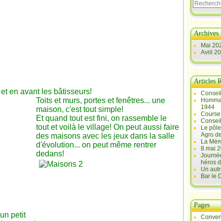
Archives
Mai 20
Avril 2
Articles 
 et en avant les bâtisseurs!
Conseil
Toits et murs, portes et fenêtres... une
Hommag
1944
maison, c'est tout simple!
Course 
Et quand tout est fini, on rassemble le
Conseil
tout et voilà le village! On peut aussi faire
Le pôle
Agro d
des maisons avec les jeux dans la salle
La Mém
d'évolution... on peut même rentrer
8 mai 2
dedans!
Journée
héros d
Un autr
Bar le
Pages
un petit
Conven