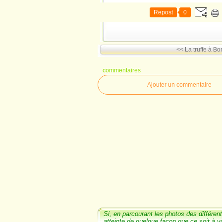
Repost
0
<< La truffe à Bo
commentaires
Ajouter un commentaire
Si, en parcourant les photos
des différent
atteinte de quelque façon que ce soit à v