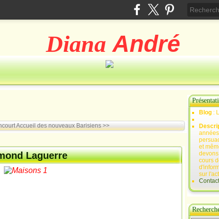
Diana
André
Présentat
Blog
: 
ncourt
Accueil des nouveaux Barisiens >>
Descri
années 
persuad
et mêm
dmond Laguerre
devons,
cours d
d'infor
sur l'ac
Contac
Recherch