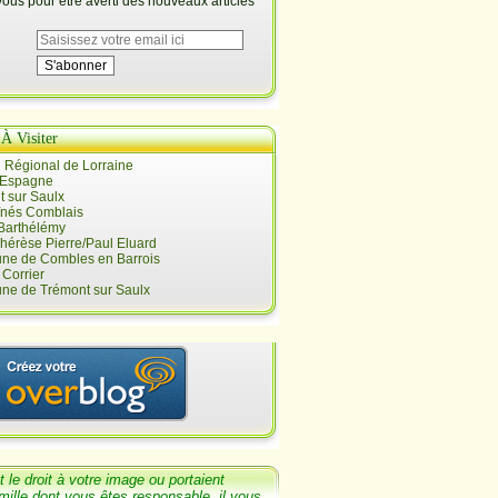
us pour être averti des nouveaux articles
 À Visiter
 Régional de Lorraine
 Espagne
 sur Saulx
înés Comblais
 Barthélémy
hérèse Pierre/Paul Eluard
e de Combles en Barrois
Corrier
e de Trémont sur Saulx
t le
droit
à votre image ou portaient
mille dont
vous êtes responsable, il v
ous