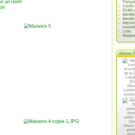
oir un nom!
França
Cordis 
son
Dictée 
Identit
Identit
Interve
novemb
Links
Masques
Albums P
Albu
Lumièr
couleu
la Sa
Créat
20
Album 
peint
dans