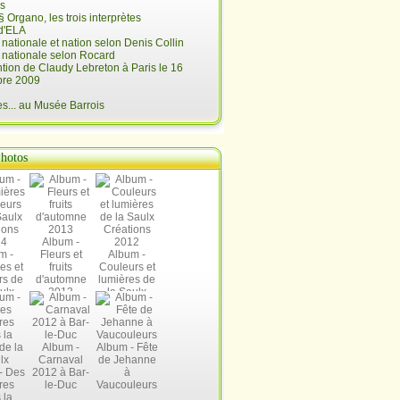
is
§ Organo, les trois interprètes
d'ELA
é nationale et nation selon Denis Collin
é nationale selon Rocard
ntion de Claudy Lebreton à Paris le 16
re 2009
... au Musée Barrois
hotos
Album -
m -
Fleurs et
Album -
es et
fruits
Couleurs et
rs de
d'automne
lumières de
ulx
2013
la Saulx
ions
Créations
14
2012
Album -
Album - Fête
Carnaval
de Jehanne
- Des
2012 à Bar-
à
res
le-Duc
Vaucouleurs
 la