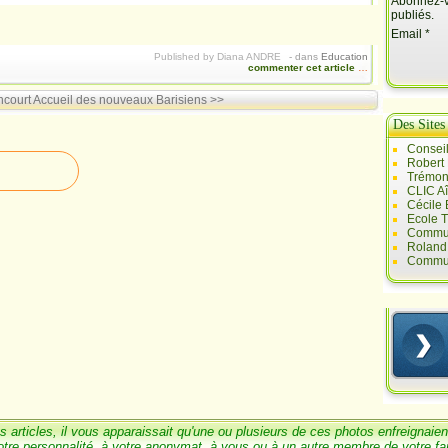
Abonnez-vo
publiés.
Email
Published by Diana ANDRE
-
dans
Education
commenter cet article
…
ncourt
Accueil des nouveaux Barisiens >>
Des Sites
Conseil
Robert
Trémont
CLIC A
Cécile
Ecole T
Commun
Roland 
Commun
s articles, il vous
a
pparaissait qu'une ou
plusieurs de ces photos enfreignaien
otre personnalité, à votre anonymat, à vous ou à un
autre membre de votre
fa