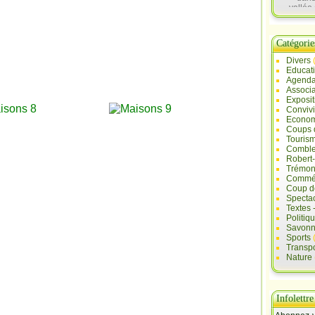
vallée 
Sau
Catégorie
Divers
Educat
Agend
Associa
Exposit
Convivi
Econo
Coups 
Touris
Comble
Robert
Trémont
Commé
Coup d
Specta
Textes 
Politiq
Savonn
Sports
Transpo
Nature
Infolettre