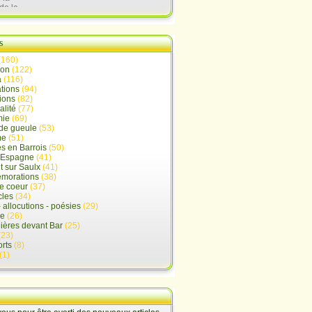
de la
lx
s
(160)
ion
(122)
a
(116)
tions
(94)
ions
(82)
alité
(77)
mie
(69)
de gueule
(53)
me
(51)
s en Barrois
(50)
-Espagne
(41)
 sur Saulx
(41)
morations
(38)
e coeur
(37)
cles
(34)
- allocutions - poésies
(29)
ue
(26)
ières devant Bar
(25)
(23)
rts
(8)
(1)