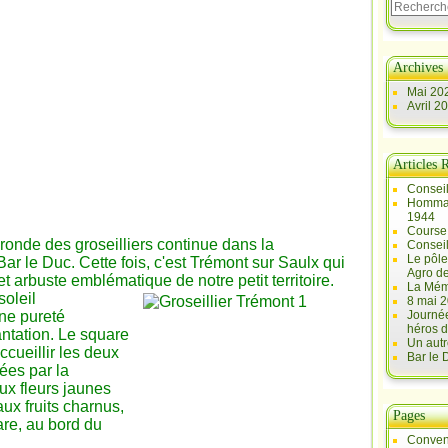
Archives
Mai 20
Avril 2
Articles 
Conseil
Hommag
1944
Course 
a ronde des groseilliers continue dans la
Conseil
Le pôle
e Duc. Cette fois, c'est Trémont sur Saulx qui
Agro d
et arbuste emblématique de notre petit territoire.
La Mém
soleil
8 mai 2
une pureté
Journée
héros d
antation. Le square
Un autr
ccueillir les deux
Bar le
rées par la
x fleurs jaunes
ux fruits charnus,
Pages
are, au bord du
Conven