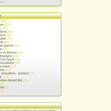
de la
lx
s
(160)
ion
(122)
a
(116)
tions
(94)
ions
(82)
alité
(77)
mie
(69)
de gueule
(53)
me
(51)
s en Barrois
(50)
-Espagne
(41)
 sur Saulx
(41)
morations
(38)
e coeur
(37)
cles
(34)
- allocutions - poésies
(29)
ue
(26)
ières devant Bar
(25)
(23)
rts
(8)
(1)