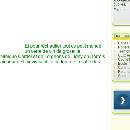
Abonnez-vo
publiés.
Email
Des Sites
Conseil
Et pour
réchauffer tout ce petit monde,
Robert
un verre de vin de groseille
Trémont
CLIC A
nique Cordel et de Lorgnons de Ligny en Barrois
Cécile
îcheur de l'air vivifiant, la tiédeur de la salle des
Ecole T
Commun
Roland 
Commun