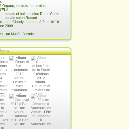
is
§ Organo, les trois interprètes
d'ELA
é nationale et nation selon Denis Collin
é nationale selon Rocard
ntion de Claudy Lebreton à Paris le 16
re 2009
... au Musée Barrois
hotos
Album -
m -
Fleurs et
Album -
es et
fruits
Couleurs et
rs de
d'automne
lumières de
ulx
2013
la Saulx
ions
Créations
14
2012
Album -
Album - Fête
Carnaval
de Jehanne
- Des
2012 à Bar-
à
res
le-Duc
Vaucouleurs
 la