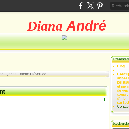
Diana
André
Présentat
Blog
: 
on agenda
Galerie Prévert >>
Descri
années 
persuad
et mêm
nt
devons,
cours d
d'infor
I
sur l'ac
Contac
Recherch