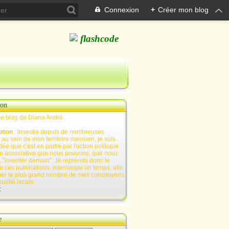
Connexion
+
Créer mon blog
ion
Le blog de Diana André
ption
: Investie depuis de nombreuses
au sein de mon territoire meusien, je suis
ée que c'est en partie par l'action politique
e associative que nous pouvons, que nous
 "inventer demain". Je reprends donc le
e ces publications, interrompu un temps, afin
mer le plus grand nombre de mes concitoyens
tualité locale.
t
e