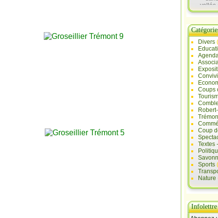
vallée 
Sau
Catégorie
Divers
Educat
Agend
Associa
Exposit
Convivi
Econo
Coups 
Touris
Comble
Robert
Trémont
Commé
Coup d
Specta
Textes 
Politiq
Savonn
Sports
Transpo
Nature
Infolettre