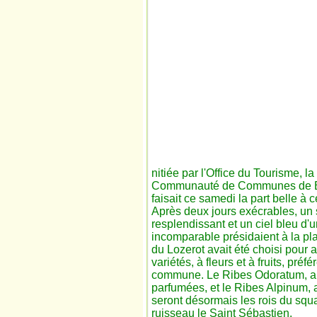
nitiée par l'Office du Tourisme, l
Communauté de Communes de Bar l
faisait ce samedi la part belle à c
Après deux jours exécrables, un 
resplendissant et un ciel bleu d'
incomparable présidaient à la pl
du Lozerot avait été choisi pour a
variétés, à fleurs et à fruits, préfé
commune. Le Ribes Odoratum, au
parfumées, et le Ribes Alpinum, a
seront désormais les rois du squ
ruisseau le Saint
Sébastien.