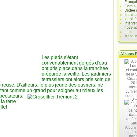
França
Cordis 
Dictée 
Identit
Identit
Interve
novemb
Links
Masques
Albums P
Les pieds s'étant
convenablement gorgés d'eau
ont pris place dans la tranchée
préparée la veille. Les jardiniers
terrassiers ont alors pris soin de
reuse. D'ailleurs, le plus jeune des ouvriers, ne
Albu
etant comme un grand pour soigner au mieux les
Lumièr
pectateurs,
couleu
la Sa
la terre
Créat
lle!
20
Album 
peint
dans