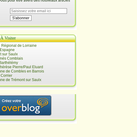
us pour être averti des nouveaux articles
 À Visiter
 Régional de Lorraine
 Espagne
 sur Saulx
înés Comblais
 Barthélémy
hérèse Pierre/Paul Eluard
e de Combles en Barrois
Corrier
e de Trémont sur Saulx