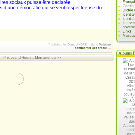
ires sociaux puisse être déclarée
França
Cordis 
ens d’une démocratie qui se veut respectueuse du
Dictée 
Identit
Identit
Interve
novemb
Links
Masques
Published by Diana ANDRE
-
dans
Politique
commenter cet article
…
Albums P
..Prix Jeand'Heurs...
Mon agenda >>
Albu
Lumièr
couleu
la Sa
Créat
20
Album 
peint
dans