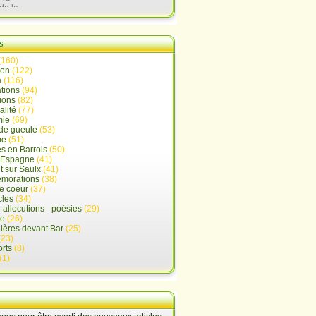
de la
lx
s
(160)
ion
(122)
a
(116)
tions
(94)
ions
(82)
alité
(77)
mie
(69)
de gueule
(53)
me
(51)
s en Barrois
(50)
-Espagne
(41)
 sur Saulx
(41)
morations
(38)
e coeur
(37)
cles
(34)
- allocutions - poésies
(29)
ue
(26)
ières devant Bar
(25)
(23)
rts
(8)
(1)