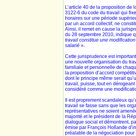
L’article 40 de la proposition de l
3122-6 du code du travail qui fix
horaires sur une période supérie
par un accord collectif, ne consti
Ainsi, il remet en cause la juris
du 28 septembre 2010, indique 
travail constitue une modification
salarié
».
Cette jurisprudence est importante
une nouvelle organisation du trav
familiale et personnelle de chaque
la proposition d’accord compétiti
dont le principe même serait qu’
travail, puisse, tout en dérogeant 
considéré comme une modificatio
Il est proprement scandaleux qu
travail se fasse sans que les org
représentatives ne soient amenée
majorité et le président de la Rép
dialogue social et démontrent, pa
émise par François Hollande d’ins
préalable de la négociation pour 