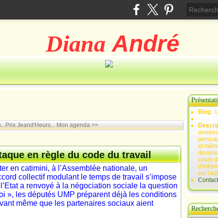
Diana
André
Présentat
Blog
: 
..Prix Jeand'Heurs...
Mon agenda >>
Descri
années 
persuad
et mêm
taque en règle du code du travail
devons,
cours d
d'infor
oter en catimini, à l’Assemblée nationale, un
sur l'ac
rd collectif modulant le temps de travail s’impose
Contac
 l’Etat a renvoyé à la négociation sociale la question
oi », les députés UMP préparent déjà les conditions
avant même que les partenaires sociaux aient
Recherch