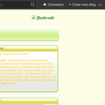
Connexion
+
Créer mon blog
ion
Le blog de Diana André
ption
: Investie depuis de nombreuses
au sein de mon territoire meusien, je suis
ée que c'est en partie par l'action politique
e associative que nous pouvons, que nous
 "inventer demain". Je reprends donc le
e ces publications, interrompu un temps, afin
mer le plus grand nombre de mes concitoyens
tualité locale.
t
e