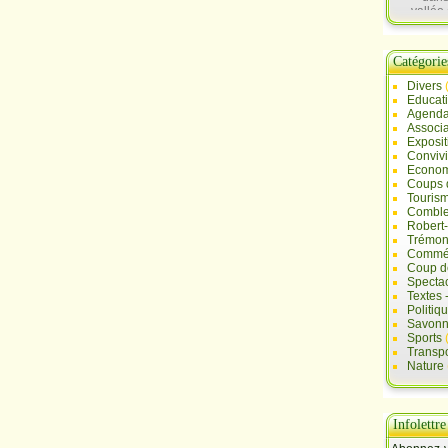
vallée 
Sau
Catégorie
Divers
Educat
Agend
Associa
Exposit
Convivi
Econo
Coups 
Touris
Comble
Robert
Trémont
Commé
Coup d
Specta
Textes 
Politiq
Savonn
Sports
Transpo
Nature
Infolettre