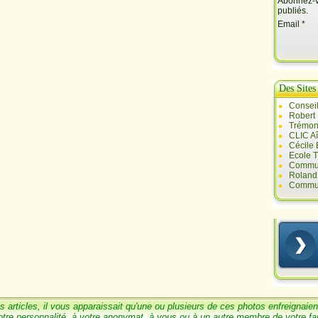
Abonnez-vo
publiés.
Email
Des Sites
Conseil
Robert
Trémont
CLIC A
Cécile
Ecole T
Commun
Roland 
Commun
s articles, il vous
a
pparaissait qu'une ou
plusieurs de ces photos enfreignaien
otre personnalité, à votre anonymat, à vous ou à un
autre membre de votre
fa