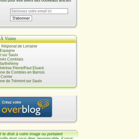
us pour être averti des nouveaux articles
 À Visiter
 Régional de Lorraine
 Espagne
 sur Saulx
înés Comblais
 Barthélémy
hérèse Pierre/Paul Eluard
e de Combles en Barrois
Corrier
e de Trémont sur Saulx
t le
droit
à votre image ou portaient
mille dont
vous êtes responsable, il v
ous