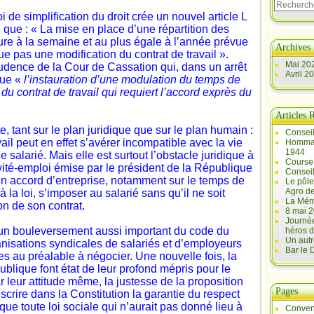
oi de simplification du droit crée un nouvel article L
e que : « La mise en place d’une répartition des
ure à la semaine et au plus égale à l’année prévue
Archives
tue pas une modification du contrat de travail ».
Mai 20
prudence de la Cour de Cassation qui, dans un arrêt
Avril 2
que «
l’instauration d’une modulation du temps de
 du contrat de travail qui requiert l’accord exprès du
Articles 
, tant sur le plan juridique que sur le plan humain :
Conseil
ail peut en effet s’avérer incompatible avec la vie
Hommag
1944
 salarié. Mais elle est surtout l’obstacle juridique à
Course 
vité-emploi émise par le président de la République
Conseil
un accord d’entreprise, notamment sur le temps de
Le pôle
Agro d
à la loi, s’imposer au salarié sans qu’il ne soit
La Mém
n de son contrat.
8 mai 2
Journée
’un bouleversement aussi important du code du
héros d
Un autr
anisations syndicales de salariés et d’employeurs
Bar le
s au préalable à négocier. Une nouvelle fois, la
ublique font état de leur profond mépris pour le
r leur attitude même, la justesse de la proposition
Pages
crire dans la Constitution la garantie du respect
que toute loi sociale qui n’aurait pas donné lieu à
Conven