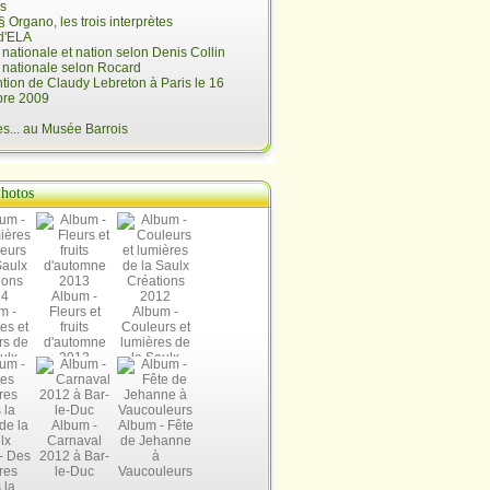
is
§ Organo, les trois interprètes
d'ELA
é nationale et nation selon Denis Collin
é nationale selon Rocard
ntion de Claudy Lebreton à Paris le 16
re 2009
... au Musée Barrois
hotos
Album -
m -
Fleurs et
Album -
es et
fruits
Couleurs et
rs de
d'automne
lumières de
ulx
2013
la Saulx
ions
Créations
14
2012
Album -
Album - Fête
Carnaval
de Jehanne
- Des
2012 à Bar-
à
res
le-Duc
Vaucouleurs
 la