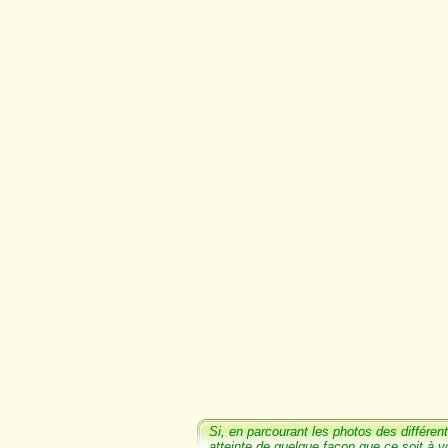
Si, en parcourant les photos
des différent
atteinte de quelque façon que ce soit à v