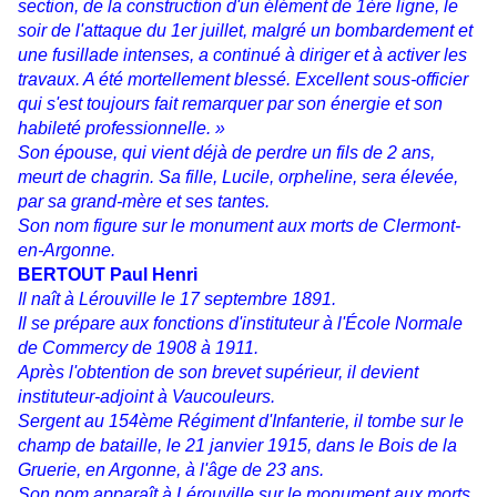
section, de la construction d'un élément de 1ère ligne, le
soir de l'attaque du 1er juillet, malgré un bombardement et
une fusillade intenses, a continué à diriger et à activer les
travaux. A été mortellement blessé. Excellent sous-officier
qui s'est toujours fait remarquer par son énergie et son
habileté professionnelle. »
Son épouse, qui vient déjà de perdre un fils de 2 ans,
meurt de chagrin. Sa fille, Lucile, orpheline, sera élevée,
par sa grand-mère et ses tantes.
Son nom figure sur le monument aux morts de Clermont-
en-Argonne.
BERTOUT Paul Henri
Il naît à Lérouville le 17 septembre 1891.
Il se prépare aux fonctions d'instituteur à l'École Normale
de Commercy de 1908 à 1911.
Après l'obtention de son brevet supérieur, il devient
instituteur-adjoint à Vaucouleurs.
Sergent au 154ème Régiment d'Infanterie, il tombe sur le
champ de bataille, le 21 janvier 1915, dans le Bois de la
Gruerie, en Argonne, à l'âge de 23 ans.
Son nom apparaît à Lérouville sur le monument aux morts