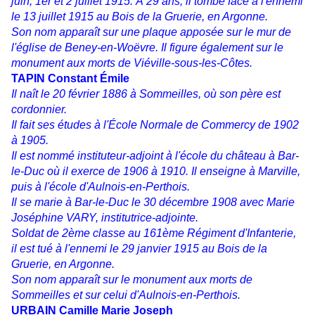
juin, 1er et 2 juillet 1915. À 29 ans, il tombe face à l'ennemi
le 13 juillet 1915 au Bois de la Gruerie, en Argonne.
Son nom apparaît sur une plaque apposée sur le mur de
l'église de Beney-en-Woëvre. Il figure également sur le
monument aux morts de Viéville-sous-les-Côtes.
TAPIN Constant Émile
Il naît le 20 février 1886 à Sommeilles, où son père est
cordonnier.
Il fait ses études à l'École Normale de Commercy de 1902
à 1905.
Il est nommé instituteur-adjoint à l'école du château à Bar-
le-Duc où il exerce de 1906 à 1910. Il enseigne à Marville,
puis à l'école d'Aulnois-en-Perthois.
Il se marie à Bar-le-Duc le 30 décembre 1908 avec Marie
Joséphine VARY, institutrice-adjointe.
Soldat de 2ème classe au 161ème Régiment d'Infanterie,
il est tué à l'ennemi le 29 janvier 1915 au Bois de la
Gruerie, en Argonne.
Son nom apparaît sur le monument aux morts de
Sommeilles et sur celui d'Aulnois-en-Perthois.
URBAIN Camille Marie Joseph