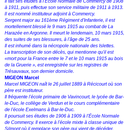
Il fait ses études à l'École Normale de Commercy de 1908
à 1911, puis effectue son service militaire de 1911 à 1913.
ll est nommé instituteur adjoint à Commercy.
Sergent major au 161ème Régiment d'Infanterie, il est
mortellement blessé le 9 mars 1915 au combat de La
Harazée en Argonne. Il meurt le lendemain, 10 mars 1915,
des suites de ses blessures, à l'âge de 25 ans.
Il est inhumé dans la nécropole nationale des Islettes.
La transcription de son décès, qui mentionne qu'il est
«mort pour la France entre le 7 et le 10 mars 1915 au bois
de la Gruerie », est enregistrée sur les registres de
Trésauvaux, son dernier domicile.
MIGEON Marcel
Marcel MIGEON naît le 26 juillet 1889 à Récicourt où son
père est instituteur.
Il fréquente l'école primaire de Vavincourt, le lycée de Bar-
le-Duc, le collège de Verdun et le cours complémentaire
de l'école Exelmans à Bar-le-Duc.
Il poursuit ses études de 1906 à 1909 à l'École Normale
de Commercy. Il exerce à l'école mixte à classe unique de
Silmont où il remplace son père qui vient de décéder.