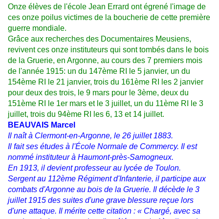
Onze élèves de l'école Jean Errard ont égrené l'image de
ces onze poilus victimes de la boucherie de cette première
guerre mondiale.
Grâce aux recherches des Documentaires Meusiens,
revivent
ces onze instituteurs qui sont tombés dans le bois
de la Gruerie, en Argonne, a
u cours des 7 premiers mois
de l'année 1915: un du 147ème RI le 5 janvier, un du
154ème RI le 21 janvier, trois du 161ème RI les 2 janvier
pour deux des trois, le 9 mars pour le 3ème, deux du
151ème RI le 1er mars et le 3 juillet, un du 11ème RI le 3
juillet, trois du 94ème RI les 6, 13 et 14 juillet.
BEAUVAIS Marcel
Il naît à Clermont-en-Argonne, le 26 juillet 1883.
Il fait ses études à l'École Normale de Commercy. Il est
nommé instituteur à Haumont-près-Samogneux.
En 1913, il devient professeur au lycée de Toulon.
Sergent au 112ème Régiment d'Infanterie, il participe aux
combats d'Argonne au bois de la Gruerie. Il décède le 3
juillet 1915 des suites d'une grave blessure reçue lors
d'une attaque. Il mérite cette citation : « Chargé, avec sa