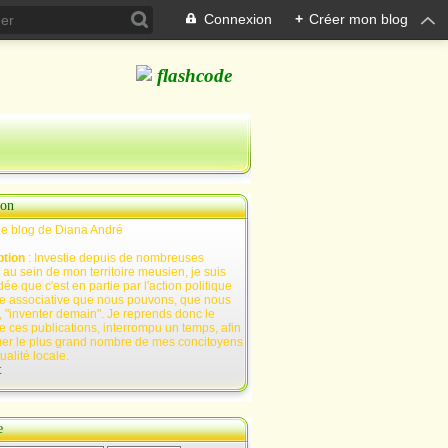
Connexion
+
Créer mon blog
ion
Le blog de Diana André
ption
: Investie depuis de nombreuses
au sein de mon territoire meusien, je suis
ée que c'est en partie par l'action politique
e associative que nous pouvons, que nous
 "inventer demain". Je reprends donc le
e ces publications, interrompu un temps, afin
mer le plus grand nombre de mes concitoyens
tualité locale.
t
e