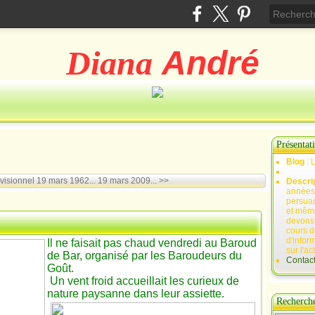
Diana
André
Présentat
Blog
: 
visionnel
19 mars 1962... 19 mars 2009... >>
Descri
années 
persuad
et mêm
devons,
cours d
d'infor
Il ne faisait pas chaud vendredi au Baroud
sur l'ac
de Bar, organisé par les Baroudeurs du
Contac
Goût.
Un vent froid accueillait les curieux de
nature paysanne dans leur assiette.
Recherch