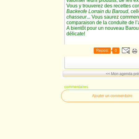
valoriser leurs produits, de les ex
Vous y trouverez des recettes c
Backeofe Lorrain du Baroud
, cel
chasseur
... Vous saurez comment
comparaison de la conduite de l’
A bientôt pour un nouveau Baroud
délicate!
Repost
0
<< Mon agenda pré
commentaires
Ajouter un commentaire