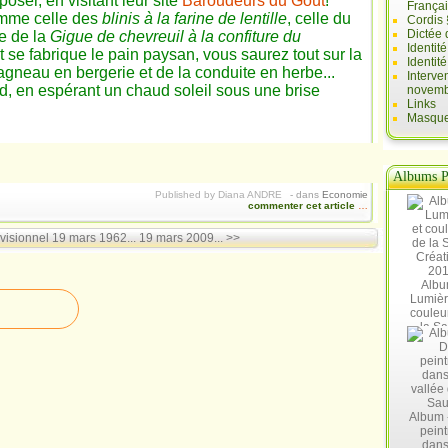
poser, en visitant leur site
Baroudeurs du Goût
!
França
omme celle des
blinis à la farine de lentille
, celle du
Cordis 
Dictée 
le de la
Gigue de chevreuil à la confiture du
Identit
 se fabrique le pain paysan, vous saurez tout sur la
Identit
agneau en bergerie et de la conduite en herbe...
Interve
, en espérant un chaud soleil sous une brise
novemb
Links
Masques
Albums P
Published by Diana ANDRE
-
dans
Economie
commenter cet article
…
visionnel
19 mars 1962... 19 mars 2009... >>
Albu
Lumièr
couleu
la Sa
Créat
20
Album 
peint
dans