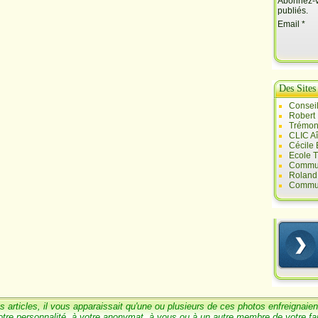
Abonnez-vo
publiés.
Email
Des Sites
Conseil
Robert
Trémont
CLIC A
Cécile
Ecole T
Commun
Roland 
Commun
s articles, il vous
a
pparaissait qu'une ou
plusieurs de ces photos enfreignaien
otre personnalité, à votre anonymat, à vous ou à un
autre membre de votre
fa