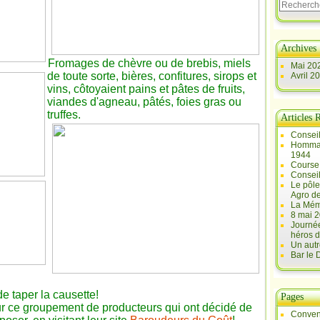
Archives
Fromages de chèvre ou de brebis, miels
Mai 20
de
toute sorte, bières, confitures, sirops et
Avril 2
vins, côtoyaient pains et pâtes de fruits,
viandes d'agneau, pâtés, foies gras ou
truffes.
Articles 
Conseil
Hommag
1944
Course 
Conseil
Le pôle
Agro d
La Mém
8 mai 2
Journée
héros d
Un autr
Bar le
e taper la causette!
Pages
ur ce groupement de producteurs qui ont décidé de
Conven