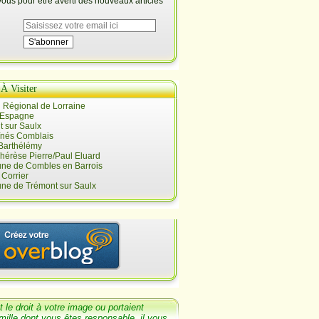
us pour être averti des nouveaux articles
 À Visiter
 Régional de Lorraine
 Espagne
 sur Saulx
înés Comblais
 Barthélémy
hérèse Pierre/Paul Eluard
e de Combles en Barrois
Corrier
e de Trémont sur Saulx
t le
droit
à votre image ou portaient
mille dont
vous êtes responsable, il v
ous