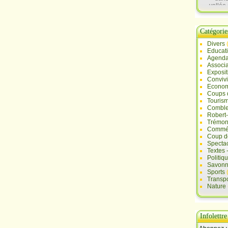
vallée 
Sau
Catégorie
Divers
Educat
Agend
Associa
Exposit
Convivi
Econo
Coups 
Touris
Comble
Robert
Trémont
Commé
Coup d
Specta
Textes 
Politiq
Savonn
Sports
Transpo
Nature
Infolettre