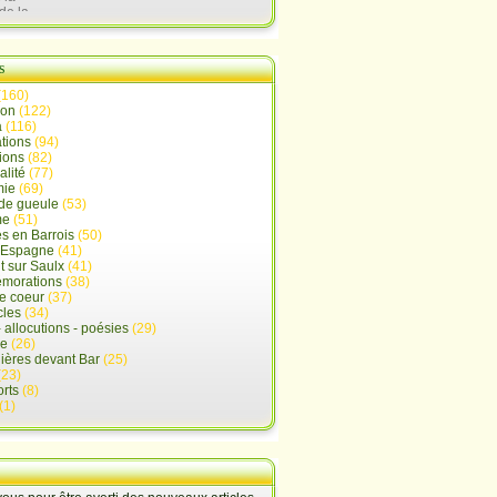
de la
lx
s
(160)
ion
(122)
a
(116)
tions
(94)
ions
(82)
alité
(77)
mie
(69)
de gueule
(53)
me
(51)
s en Barrois
(50)
-Espagne
(41)
 sur Saulx
(41)
morations
(38)
e coeur
(37)
cles
(34)
- allocutions - poésies
(29)
ue
(26)
ières devant Bar
(25)
(23)
rts
(8)
(1)