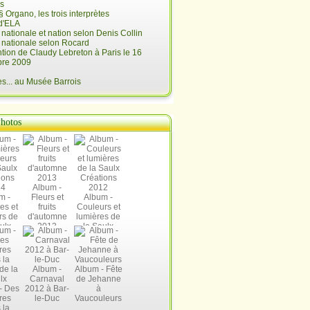
is
§ Organo, les trois interprètes
d'ELA
é nationale et nation selon Denis Collin
é nationale selon Rocard
ntion de Claudy Lebreton à Paris le 16
re 2009
... au Musée Barrois
hotos
Album -
m -
Fleurs et
Album -
es et
fruits
Couleurs et
rs de
d'automne
lumières de
ulx
2013
la Saulx
ions
Créations
14
2012
Album -
Album - Fête
Carnaval
de Jehanne
- Des
2012 à Bar-
à
res
le-Duc
Vaucouleurs
 la