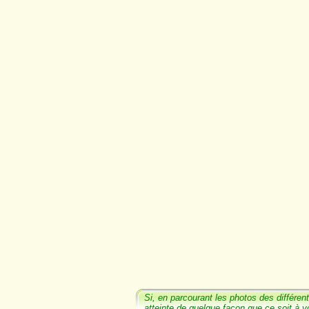
Si, en parcourant les photos
des différent
atteinte de quelque façon que ce soit à v