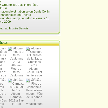
is
§ Organo, les trois interprètes
d'ELA
é nationale et nation selon Denis Collin
é nationale selon Rocard
ntion de Claudy Lebreton à Paris le 16
re 2009
... au Musée Barrois
hotos
Album -
m -
Fleurs et
Album -
es et
fruits
Couleurs et
rs de
d'automne
lumières de
ulx
2013
la Saulx
ions
Créations
14
2012
Album -
Album - Fête
Carnaval
de Jehanne
- Des
2012 à Bar-
à
res
le-Duc
Vaucouleurs
 la