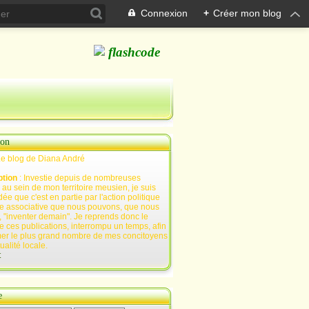
Connexion
+
Créer mon blog
ion
Le blog de Diana André
ption
: Investie depuis de nombreuses
au sein de mon territoire meusien, je suis
ée que c'est en partie par l'action politique
e associative que nous pouvons, que nous
 "inventer demain". Je reprends donc le
e ces publications, interrompu un temps, afin
mer le plus grand nombre de mes concitoyens
tualité locale.
t
e