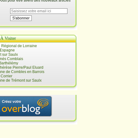
us pour être averti des nouveaux articles
 À Visiter
 Régional de Lorraine
 Espagne
 sur Saulx
înés Comblais
 Barthélémy
hérèse Pierre/Paul Eluard
e de Combles en Barrois
Corrier
e de Trémont sur Saulx