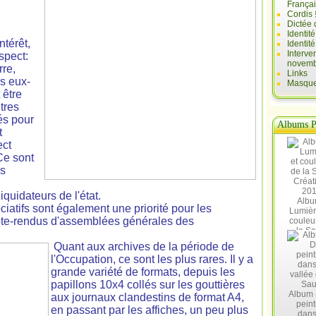
França
Cordis 
Dictée 
Identit
ntérêt,
Identit
Interve
spect:
novemb
rre,
Links
rs eux-
Masques
 être
tres
és pour
Albums P
t
ect
Ce sont
es
iquidateurs de l'état.
Albu
ciatifs sont également une priorité pour les
Lumièr
ompte-rendus d'assemblées générales des
couleu
la Sa
Créat
Quant aux archives de la période de
20
l'Occupation, ce sont les plus rares. Il y a
grande variété de formats, depuis les
papillons 10x4 collés sur les gouttières
Album 
aux journaux clandestins de format A4,
peint
en passant par les affiches, un peu plus
dans