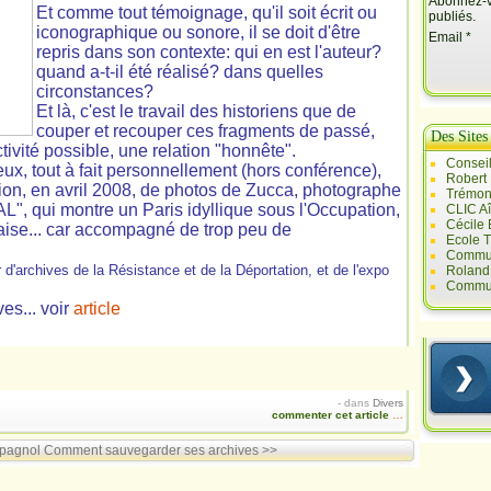
Abonnez-vo
Et comme tout témoignage, qu'il soit écrit ou
publiés.
iconographique ou sonore, il se doit d'être
Email
repris dans son contexte: qui en est l'auteur?
quand a-t-il été réalisé? dans quelles
circonstances?
Et là, c'est le travail des historiens que de
couper et recouper ces fragments de passé,
Des Sites
ctivité possible, une relation "honnête".
Conseil
eux, tout à fait personnellement (hors conférence),
Robert
ion,
en avril 2008,
de photos de Zucca, photographe
Trémont
", qui montre un Paris idyllique sous l'Occupation,
CLIC A
Cécile
laise... car accompagné de trop peu de
Ecole T
Commun
r d'archives de la Résistance et de la Déportation, et de l'expo
Roland 
Commun
s... voir
article
-
dans
Divers
commenter cet article
…
spagnol
Comment sauvegarder ses archives >>