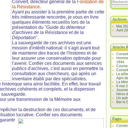
Convert, directeur général de la
Fondation de
la Résistance
.
Ayant pu assister à la première partie de cette
très intéressante rencontre, je vous en livre
Archives
quelques éléments recueillis lors de la
Mai 20
présentation du
"Guide du détenteur
Avril 2
d'archives de la Résistance et de la
Déportation
".
La sauvegarde de ces archives est une
Articles 
mission d'intérêt national: il s'agit avant tout
de maintenir des traces de l'histoires et de
Conseil
leur assurer une conservation optimale pour
Hommag
1944
l'avenir. Confier ces documents aux services
Course 
publics d'archives, c'est aussi en permettre la
Conseil
consultation aux chercheurs, qui après un
Le pôle
Agro d
inventaire établi par des spécialistes,
La Mém
historique sera ainsi facilitée. En effet, leur travail
8 mai 2
d'archives cohérents et complets, et la dispersion
Journée
r sauvegarde.
héros d
Un autr
pour une transmission de la Mémoire aux
Bar le
 empêcher la destruction de ces documents, et de
ilisation lucrative. Confier ses documents
Pages
garantir
Conven