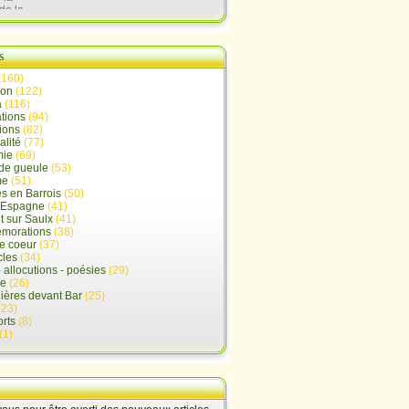
de la
lx
s
(160)
ion
(122)
a
(116)
tions
(94)
ions
(82)
alité
(77)
mie
(69)
de gueule
(53)
me
(51)
s en Barrois
(50)
-Espagne
(41)
 sur Saulx
(41)
morations
(38)
e coeur
(37)
cles
(34)
- allocutions - poésies
(29)
ue
(26)
ières devant Bar
(25)
(23)
rts
(8)
(1)