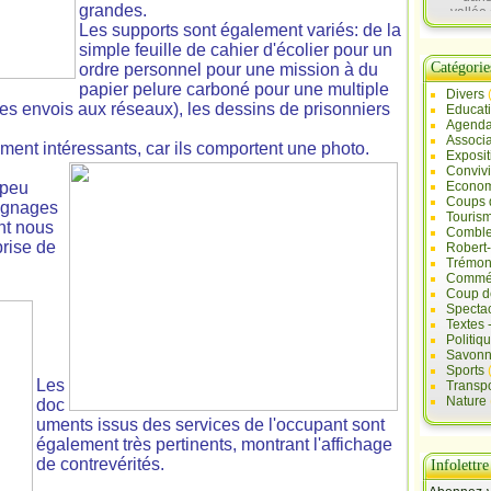
grandes.
vallée 
Sau
Les supports sont également variés: de la
simple feuille de cahier d'écolier pour un
Catégorie
ordre personnel pour une mission à du
papier pelure carboné pour une multiple
Divers
des envois aux réseaux), les dessins de prisonniers
Educat
Agend
Associa
ement intéressants, car ils comportent une photo.
Exposit
Convivi
 peu
Econo
Coups 
oignages
Touris
nt nous
Comble
prise de
Robert
Trémont
Commé
Coup d
Specta
Textes 
Politiq
Savonn
Sports
Les
Transpo
Nature
doc
uments issus des services de l'occupant sont
également très pertinents, montrant l'affichage
de contrevérités.
Infolettre