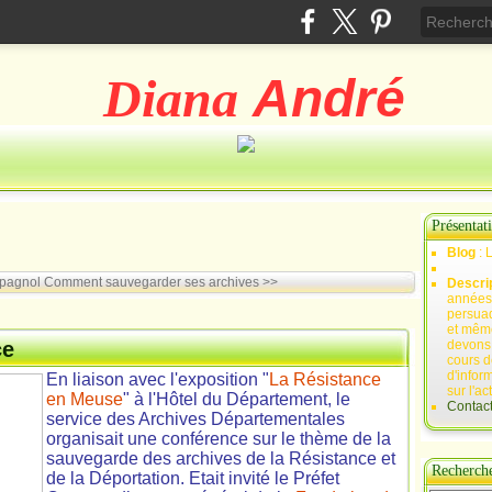
Diana
André
Présentat
Blog
: 
spagnol
Comment sauvegarder ses archives >>
Descri
années 
persuad
et mêm
ce
devons,
cours d
d'infor
En liaison avec l'exposition "
La Résistance
sur l'ac
en Meuse
" à l'Hôtel du Département, le
Contac
service des Archives Départementales
organisait une conférence sur le thème de la
sauvegarde des archives de la Résistance et
Recherch
de la Déportation. Etait invité le Préfet