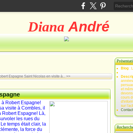
Diana
André
Présentat
Blog
: 
Robert Espagne
Saint Nicolas en visite à... >>
Descri
années 
persuad
et mêm
Espagne
devons,
cours d
d'infor
as à Robert Espagne!
sur l'ac
sa visite à Combles, il
Contac
 à Robert Espagne! Là,
survoler les rues du
Le temps était clair, la
Recherch
lémente, la force du