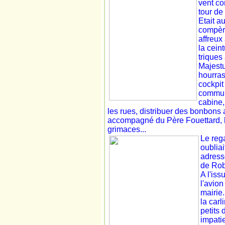
vent cor
tour de
Etait a
compère
affreux 
la cein
triques
Majestu
hourras
cockpit
commu
cabine,
les rues, distribuer des bonbons
accompagné du Père Fouettard, 
grimaces...
Le reg
oubliai
adress
de Robe
A l'iss
l'avion
mairie.
la carl
petits 
impati