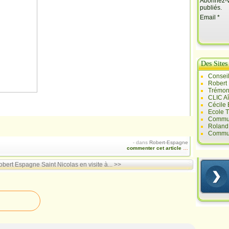
Abonnez-vo
publiés.
Email
Des Sites
Conseil
Robert
Trémont
CLIC A
Cécile
Ecole T
Commun
Roland 
Commun
-
dans
Robert-Espagne
commenter cet article
…
Robert Espagne
Saint Nicolas en visite à... >>