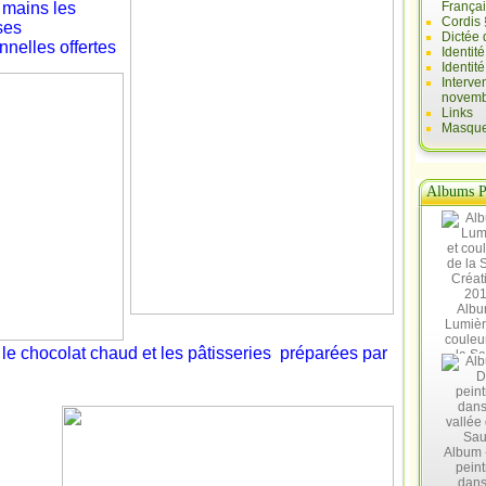
 mains les
França
Cordis 
ses
Dictée 
onnelles offertes
Identit
Identit
Interve
novemb
Links
Masques
Albums P
Albu
Lumièr
couleu
 le chocolat chaud et les pâtisseries
préparées par
la Sa
Créat
20
Album 
peint
dans