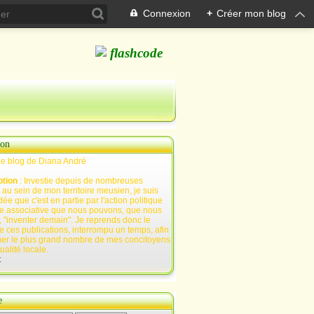
Connexion
+
Créer mon blog
ion
Le blog de Diana André
ption
: Investie depuis de nombreuses
au sein de mon territoire meusien, je suis
ée que c'est en partie par l'action politique
e associative que nous pouvons, que nous
 "inventer demain". Je reprends donc le
e ces publications, interrompu un temps, afin
mer le plus grand nombre de mes concitoyens
tualité locale.
t
e