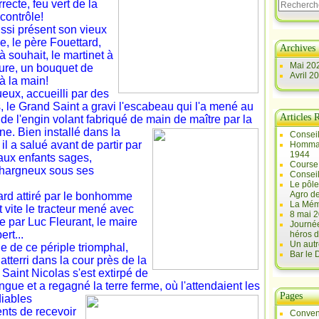
recte, feu vert de la
 contrôle!
ussi présent son vieux
, le père Fouettard,
Archives
à souhait, le martinet à
Mai 20
ture, un bouquet de
Avril 2
 à la main!
eux, accueilli par des
, le Grand Saint a gravi l'escabeau qui l'a mené au
Articles 
 de l'engin volant fabriqué de main de maître par la
ne.
Bien installé dans la
Conseil
 il a salué avant de partir par
Hommag
1944
 aux enfants sages,
Course 
hargneux sous ses
Conseil
Le pôle
Agro d
ard attiré par le bonhomme
La Mém
t vite le tracteur mené avec
8 mai 2
e par Luc Fleurant, le maire
Journée
rt...
héros d
Un autr
ue de ce périple triomphal,
Bar le
 atterri dans la cour près de la
 Saint Nicolas s'est extirpé de
ingue et a regagné la terre ferme, où l'attendaient
les
Pages
diables
ents de recevoir
Conven