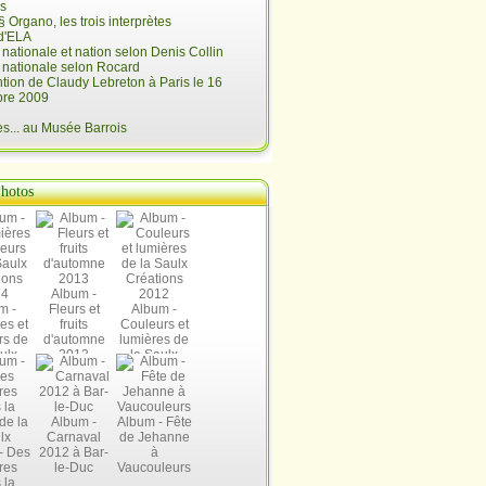
is
§ Organo, les trois interprètes
d'ELA
é nationale et nation selon Denis Collin
é nationale selon Rocard
ntion de Claudy Lebreton à Paris le 16
re 2009
... au Musée Barrois
hotos
Album -
m -
Fleurs et
Album -
es et
fruits
Couleurs et
rs de
d'automne
lumières de
ulx
2013
la Saulx
ions
Créations
14
2012
Album -
Album - Fête
Carnaval
de Jehanne
- Des
2012 à Bar-
à
res
le-Duc
Vaucouleurs
 la