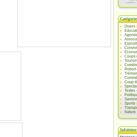
vallée 
Sau
Catégorie
Divers
Educat
Agend
Associa
Exposit
Convivi
Econo
Coups 
Touris
Comble
Robert
Trémont
Commé
Coup d
Specta
Textes 
Politiq
Savonn
Sports
Transpo
Nature
Infolettre