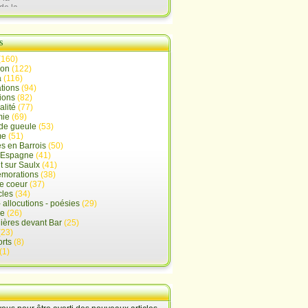
de la
lx
s
(160)
ion
(122)
a
(116)
tions
(94)
ions
(82)
alité
(77)
mie
(69)
de gueule
(53)
me
(51)
s en Barrois
(50)
-Espagne
(41)
 sur Saulx
(41)
morations
(38)
e coeur
(37)
cles
(34)
- allocutions - poésies
(29)
ue
(26)
ières devant Bar
(25)
(23)
rts
(8)
(1)