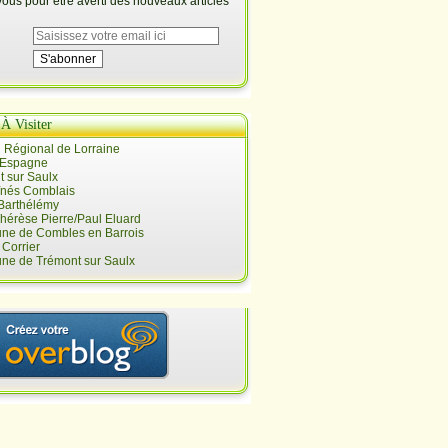
us pour être averti des nouveaux articles
 À Visiter
 Régional de Lorraine
 Espagne
 sur Saulx
înés Comblais
 Barthélémy
hérèse Pierre/Paul Eluard
e de Combles en Barrois
Corrier
e de Trémont sur Saulx