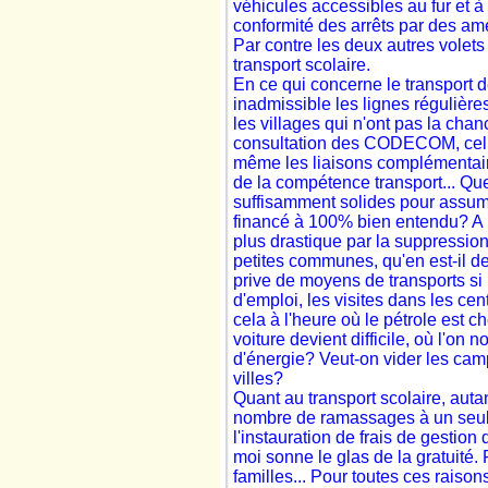
véhicules accessibles au fur et 
conformité des arrêts par des a
Par contre les deux autres volets
transport scolaire.
En ce qui concerne le transport d
inadmissible les lignes régulière
les villages qui n'ont pas la cha
consultation des CODECOM, celles-
même les liaisons complémentaire
de la compétence transport... Que
suffisamment solides pour assumer
financé à 100% bien entendu? A l
plus drastique par la suppression
petites communes, qu'en est-il des
prive de moyens de transports si u
d'emploi, les visites dans les cen
cela à l'heure où le pétrole est ch
voiture devient difficile, où l'on
d'énergie? Veut-on vider les cam
villes?
Quant au transport scolaire, auta
nombre de ramassages à un seul p
l'instauration de frais de gestion 
moi sonne le glas de la gratuité. 
familles... Pour toutes ces raisons