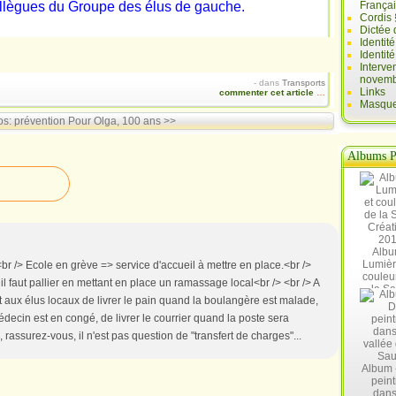
ollègues du Groupe des élus de gauche.
França
Cordis 
Dictée 
Identit
Identit
Interve
novemb
-
dans
Transports
Links
commenter cet article
…
Masques
os: prévention
Pour Olga, 100 ans >>
Albums P
Albu
Lumièr
<br /> Ecole en grève => service d'accueil à mettre en place.<br />
couleu
l faut pallier en mettant en place un ramassage local<br /> <br /> A
la Sa
 aux élus locaux de livrer le pain quand la boulangère est malade,
Créat
20
édecin est en congé, de livrer le courrier quand la poste sera
, rassurez-vous, il n'est pas question de "transfert de charges"...
Album 
peint
dans