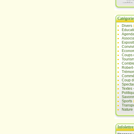
vallée 
Sau
Catégorie
Divers
Educat
Agend
Associa
Exposit
Convivi
Econo
Coups 
Touris
Comble
Robert
Trémont
Commé
Coup d
Specta
Textes 
Politiq
Savonn
Sports
Transpo
Nature
Infolettre