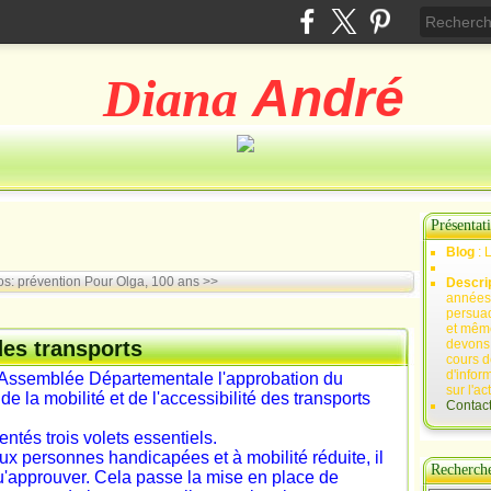
Diana
André
Présentat
Blog
: 
os: prévention
Pour Olga, 100 ans >>
Descri
années 
persuad
et mêm
es transports
devons,
cours d
d'infor
l'Assemblée Départementale l'approbation du
sur l'ac
la mobilité et de l'accessibilité des transports
Contac
entés trois volets essentiels.
aux personnes handicapées et à mobilité réduite, il
Recherch
qu'approuver. Cela passe la mise en place de