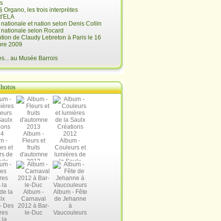
is
§ Organo, les trois interprètes
d'ELA
é nationale et nation selon Denis Collin
é nationale selon Rocard
ntion de Claudy Lebreton à Paris le 16
re 2009
... au Musée Barrois
hotos
Album -
m -
Fleurs et
Album -
es et
fruits
Couleurs et
rs de
d'automne
lumières de
ulx
2013
la Saulx
ions
Créations
14
2012
Album -
Album - Fête
Carnaval
de Jehanne
- Des
2012 à Bar-
à
res
le-Duc
Vaucouleurs
 la