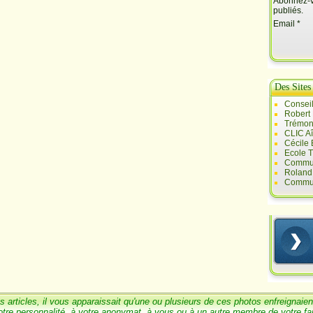
Abonnez-vo
publiés.
Email
Des Sites
Conseil
Robert
Trémont
CLIC A
Cécile
Ecole T
Commun
Roland 
Commun
s articles, il vous
a
pparaissait qu'une ou
plusieurs de ces photos enfreignaien
otre personnalité, à votre anonymat, à vous ou à un
autre membre de votre
fa