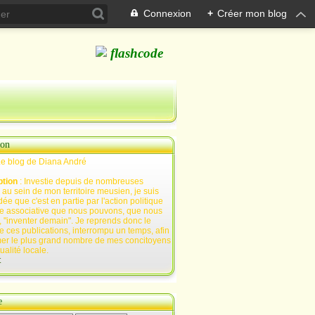
Connexion
+
Créer mon blog
ion
Le blog de Diana André
ption
: Investie depuis de nombreuses
au sein de mon territoire meusien, je suis
ée que c'est en partie par l'action politique
e associative que nous pouvons, que nous
 "inventer demain". Je reprends donc le
e ces publications, interrompu un temps, afin
mer le plus grand nombre de mes concitoyens
tualité locale.
t
e