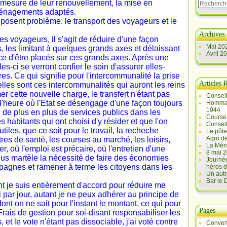
à mesure de leur renouvellement, la mise en
ménagements adaptés.
 posent problème: le transport des voyageurs et le
Archives
es voyageurs, il s'agit de réduire d'une façon
Mai 20
s, les limitant à quelques grands axes et délaissant
Avril 2
nce d'être placés sur ces grands axes. Après une
ci se verront confier le soin d'assurer elles-
s. Ce qui signifie pour l'intercommunalité la prise
Articles 
lles sont ces intercommunalités qui auront les reins
 cette nouvelle charge, le transfert n'étant pas
Conseil
'heure où l'Etat se désengage d'une façon toujours
Hommag
1944
 de plus en plus de services publics dans les
Course 
 habitants qui ont choisi d'y résider et que l'on
Conseil
tiles, que ce soit pour le travail, la recheche
Le pôle
Agro d
tres de santé, les courses au marché, les loisirs,
La Mém
er, où l'emploi est précaire, où l'entretien d'une
8 mai 2
 nous martèle la nécessité de faire des économies
Journée
pagnes et ramener à terme les citoyens dans les
héros d
Un autr
Bar le
nt je suis entièrement d'accord pour réduire me
ar jour, autant je ne peux adhérer au principe de
dont on ne sait pour l'instant le montant, ce qui pour
Pages
Frais de gestion pour soi-disant responsabiliser les
, et le vote n'étant pas dissociable, j'ai voté contre
Conven