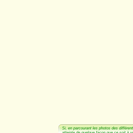
Si, en parcourant les photos
des différent
atteinte de quelque façon que ce soit à v