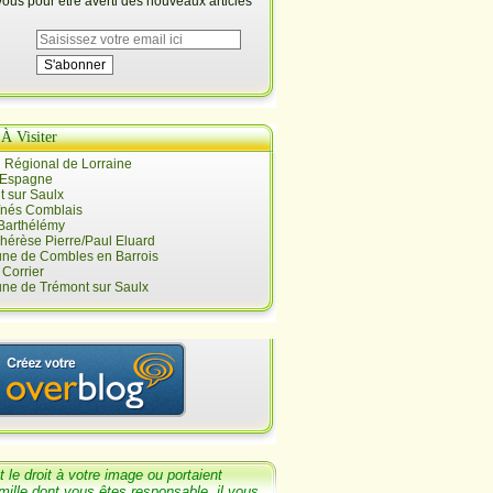
us pour être averti des nouveaux articles
 À Visiter
 Régional de Lorraine
 Espagne
 sur Saulx
înés Comblais
 Barthélémy
hérèse Pierre/Paul Eluard
e de Combles en Barrois
Corrier
e de Trémont sur Saulx
t le
droit
à votre image ou portaient
mille dont
vous êtes responsable, il v
ous