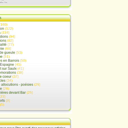
de la
lx
s
(160)
ion
(122)
a
(116)
tions
(94)
ions
(82)
alité
(77)
mie
(69)
de gueule
(53)
me
(51)
s en Barrois
(50)
-Espagne
(41)
 sur Saulx
(41)
morations
(38)
e coeur
(37)
cles
(34)
- allocutions - poésies
(29)
ue
(26)
ières devant Bar
(25)
(23)
rts
(8)
(1)