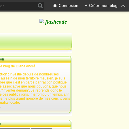
Connexion
+
Créer mon blog
ion
Le blog de Diana André
ption
: Investie depuis de nombreuses
au sein de mon territoire meusien, je suis
ée que c'est en partie par l'action politique
e associative que nous pouvons, que nous
 "inventer demain". Je reprends donc le
e ces publications, interrompu un temps, afin
mer le plus grand nombre de mes concitoyens
tualité locale.
t
e