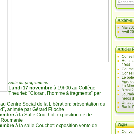
Archives
Mai 20
Avril 2
Articles 
Conseil
Hommag
1944
Course 
Conseil
Le pôle
Agro d
Suite du programme:
La Mém
Lundi 17 novembre
à 19h00 au Collège
8 mai 2
Theuriet: "Cioran, l'homme à fragments" par
Journée
héros d
Un autr
u Centre Social de la Libération: présentation du
Bar le
rld", animée par Gérard Filoche
vembre
à la Salle Couchot: exposition de de
de Roumanie
Pages
vembre
à la salle Couchot: exposition vente de
Conven