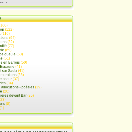
de la
lx
s
(160)
ion
(122)
a
(116)
tions
(94)
ions
(82)
alité
(77)
mie
(69)
de gueule
(53)
me
(51)
s en Barrois
(50)
-Espagne
(41)
 sur Saulx
(41)
morations
(38)
e coeur
(37)
cles
(34)
- allocutions - poésies
(29)
ue
(26)
ières devant Bar
(25)
(23)
rts
(8)
(1)