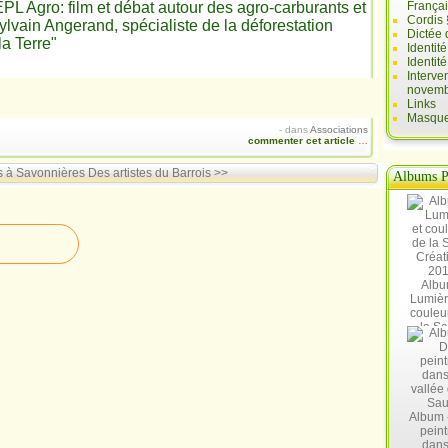
EPL Agro: film et débat autour des agro-carburants et
França
Cordis 
ylvain Angerand, spécialiste de la déforestation
Dictée 
la Terre"
Identit
Identit
Interve
novemb
Links
Masques
-
dans
Associations
commenter cet article
…
s à Savonnières
Des artistes du Barrois >>
Albums P
Albu
Lumièr
couleu
la Sa
Créat
20
Album 
peint
dans