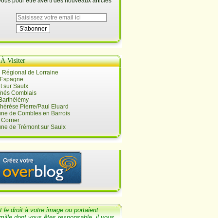
us pour être averti des nouveaux articles
 À Visiter
 Régional de Lorraine
 Espagne
 sur Saulx
înés Comblais
 Barthélémy
hérèse Pierre/Paul Eluard
e de Combles en Barrois
Corrier
e de Trémont sur Saulx
t le
droit
à votre image ou portaient
mille dont
vous êtes responsable, il v
ous