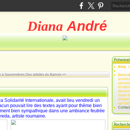
Diana
André
Présentat
Blog
: 
s à Savonnières
Des artistes du Barrois >>
Descri
années 
persuad
et mêm
devons,
cours d
d'infor
 Solidarité Internationale, avait lieu vendredi un
sur l'ac
hacun pouvait lire des textes ayant pour thème bien
Contac
 moment bien sympathique dans une ambiance feutrée
eda, artiste roumaine.
Recherch