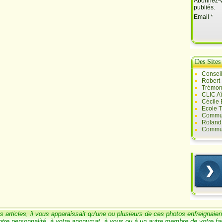
Abonnez-vo
publiés.
Email
Des Sites
Conseil
Robert
Trémont
CLIC A
Cécile
Ecole T
Commun
Roland 
Commun
s articles, il vous
a
pparaissait qu'une ou
plusieurs de ces photos enfreignaien
otre personnalité, à votre anonymat, à vous ou à un
autre membre de votre
fa