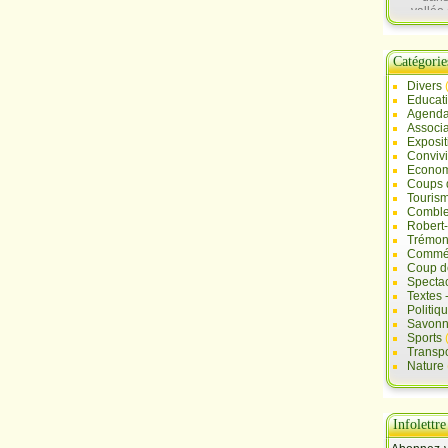
vallée 
Sau
Catégorie
Divers
Educat
Agend
Associa
Exposit
Convivi
Econo
Coups 
Touris
Comble
Robert
Trémont
Commé
Coup d
Specta
Textes 
Politiq
Savonn
Sports
Transpo
Nature
Infolettre