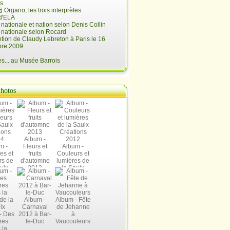
is
§ Organo, les trois interprètes
d'ELA
é nationale et nation selon Denis Collin
é nationale selon Rocard
ntion de Claudy Lebreton à Paris le 16
re 2009
... au Musée Barrois
hotos
Album -
m -
Fleurs et
Album -
es et
fruits
Couleurs et
rs de
d'automne
lumières de
ulx
2013
la Saulx
ions
Créations
14
2012
Album -
Album - Fête
Carnaval
de Jehanne
- Des
2012 à Bar-
à
res
le-Duc
Vaucouleurs
 la