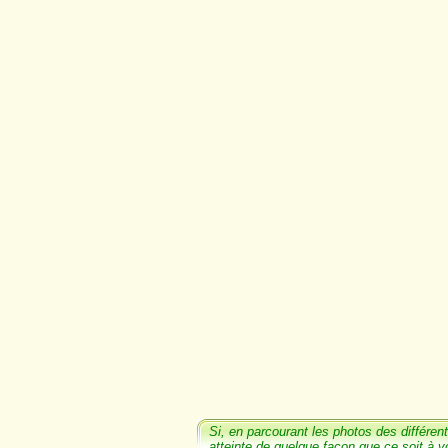
Si, en parcourant les photos
des différent
atteinte de quelque façon que ce soit à v