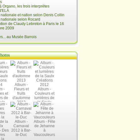
is
§ Organo, les trois interprètes
d'ELA
é nationale et nation selon Denis Collin
é nationale selon Rocard
ntion de Claudy Lebreton à Paris le 16
re 2009
... au Musée Barrois
hotos
Album -
m -
Fleurs et
Album -
es et
fruits
Couleurs et
rs de
d'automne
lumières de
ulx
2013
la Saulx
ions
Créations
14
2012
Album -
Album - Fête
Carnaval
de Jehanne
- Des
2012 à Bar-
à
res
le-Duc
Vaucouleurs
 la