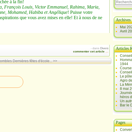
chée à la fin!
, François Louis, Victor Emmanuel, Rahima, Maria,
enne, Mohamed, Habiba et Angélique
! Puisse votre
 aspirations que vous avez mises en elle! Et à nous de ne
Archives
Mai 20
Avril 2
Articles 
-
dans
Divers
commenter cet article
…
Conseil
Hommag
Combles
Dernières fêtes d'école... >>
1944
Course 
Conseil
Le pôle
Agro d
La Mém
8 mai 2
Journée
héros d
Un autr
Bar le
Pages
Conven