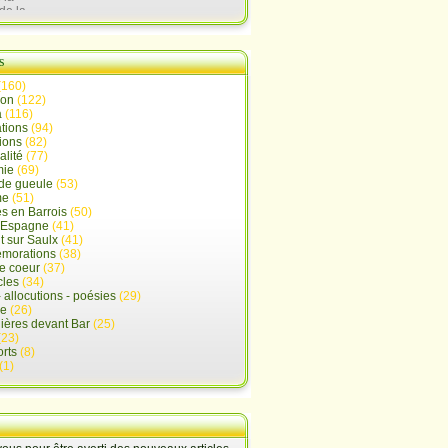
de la
lx
s
(160)
ion
(122)
a
(116)
tions
(94)
ions
(82)
alité
(77)
mie
(69)
de gueule
(53)
me
(51)
s en Barrois
(50)
-Espagne
(41)
 sur Saulx
(41)
morations
(38)
e coeur
(37)
cles
(34)
- allocutions - poésies
(29)
ue
(26)
ières devant Bar
(25)
(23)
rts
(8)
(1)