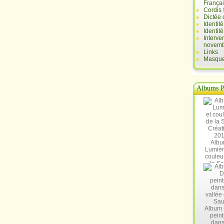
França
Cordis 
Dictée 
Identit
Identit
Interve
novemb
Links
Masques
Albums P
Albu
Lumièr
couleu
la Sa
Créat
20
Album 
peint
dans