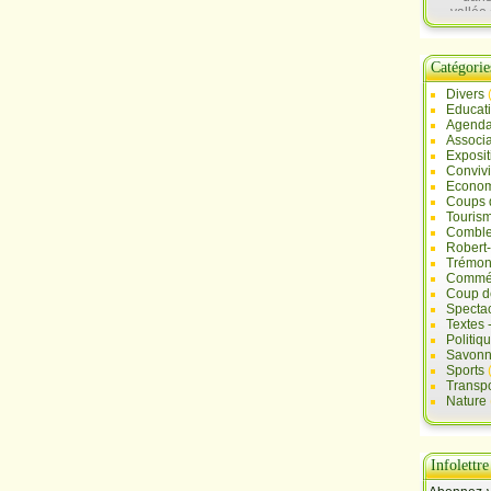
vallée 
Sau
Catégorie
Divers
Educat
Agend
Associa
Exposit
Convivi
Econo
Coups 
Touris
Comble
Robert
Trémont
Commé
Coup d
Specta
Textes 
Politiq
Savonn
Sports
Transpo
Nature
Infolettre