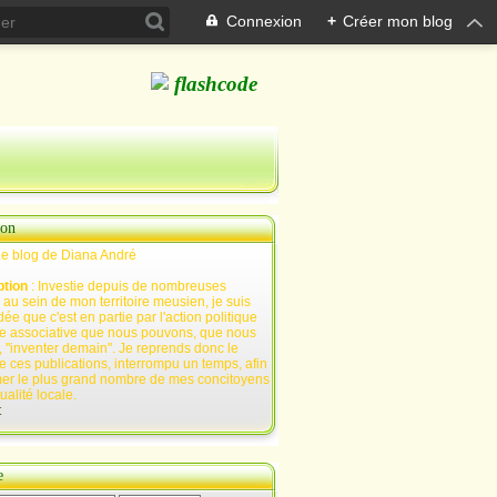
Connexion
+
Créer mon blog
ion
Le blog de Diana André
ption
: Investie depuis de nombreuses
au sein de mon territoire meusien, je suis
ée que c'est en partie par l'action politique
e associative que nous pouvons, que nous
 "inventer demain". Je reprends donc le
e ces publications, interrompu un temps, afin
mer le plus grand nombre de mes concitoyens
tualité locale.
t
e