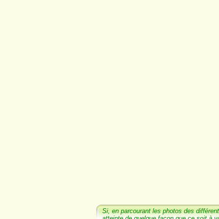
Si, en parcourant les photos
des différent
atteinte de quelque façon que ce soit à v