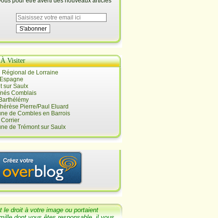
us pour être averti des nouveaux articles
 À Visiter
 Régional de Lorraine
 Espagne
 sur Saulx
înés Comblais
 Barthélémy
hérèse Pierre/Paul Eluard
e de Combles en Barrois
Corrier
e de Trémont sur Saulx
t le
droit
à votre image ou portaient
mille dont
vous êtes responsable, il v
ous