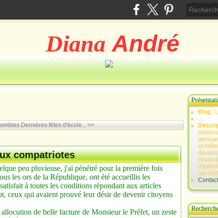
Diana
André
Présentat
Blog
: 
Combles
Dernières fêtes d'école... >>
Descri
années 
persuad
et mêm
ux compatriotes
devons,
cours d
d'infor
elque peu pluvieuse, j'ai pénétré pour la première fois
sur l'ac
ous les ors de la République, ont été accueillis les
Contac
tisfait à toutes les conditions répondant aux articles
t, ceux qui avaient prouvé leur désir de devenir citoyens
Recherch
locution de belle facture de Monsieur le Préfet, un zeste