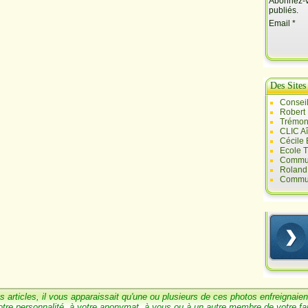
Abonnez-vo
publiés.
Email
Des Sites
Conseil
Robert
Trémont
CLIC A
Cécile
Ecole T
Commun
Roland 
Commun
s articles, il vous
a
pparaissait qu'une ou
plusieurs de ces photos enfreignaien
otre personnalité, à votre anonymat, à vous ou à un
autre membre de votre
fa