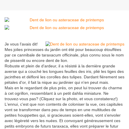
Je vous l'avais dit!
Mes jolies princesses du jardin ont été pour beaucoup étouffées
par ce cannibale de taraxacum officinale, plus connu sous le nom
de pissenlit ou encore dent de lion.
Robuste et plein de d'ardeur, il a résisté à la dernière grande
averse qui a couché les longues feuilles des iris, plié les tiges des
jacinthes et défloré les corolles des tulipes. Dardant fièrement ses
pétales d'or, il fait la nique au jardinier qui n'en peut mais.
Mais en le regardant de plus près, on peut lui trouver du charme
à cet ogrillon, ressemblant à un petit dahlia miniature. Ne
trouvez-vous pas? (Cliquez sur la photo, et vous constaterez!)
L'ennui, c'est que non contents de coloniser la vue, ces capitules
vont se transformer dans peu de temps en une multitudes de
petites houppettes qui, si gracieuses soient-elles, vont s'envoler
avec légèreté vers les nuées. Et convoyant généreusement ces
petits embryons de futurs taraxaca, elles vont préparer le futur